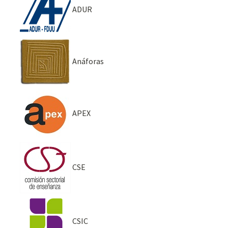
ADUR
Anáforas
APEX
CSE
CSIC