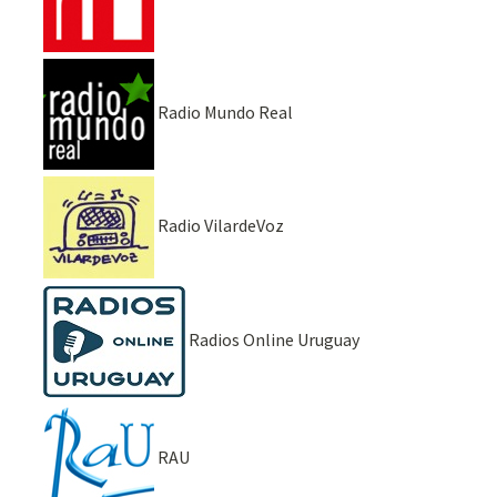
Radio Mundo Real
Radio VilardeVoz
Radios Online Uruguay
RAU