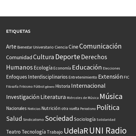
ETIQUETAS
Comunicación
Arte
Cine
Ciencia
Bienestar Universitario
Deporte
Cultura
Derechos
Comunidad
Educación
Humanos
Ecología
Economía
Elecciones
Extensión
Enfoques Interdisciplinarios
Entretenimiento
FIC
Internacional
Historia
Frikismo
Fútbol
Filosofía
género
Música
Investigación
Literatura
Miércoles de Música
Política
Nacionales
Nutrición
otra vuelta
Noticias
Periodismo
Sociedad
Salud
Sociología
Sindicalismo
Solidaridad
UNI Radio
UdelaR
Teatro
Tecnología
Trabajo