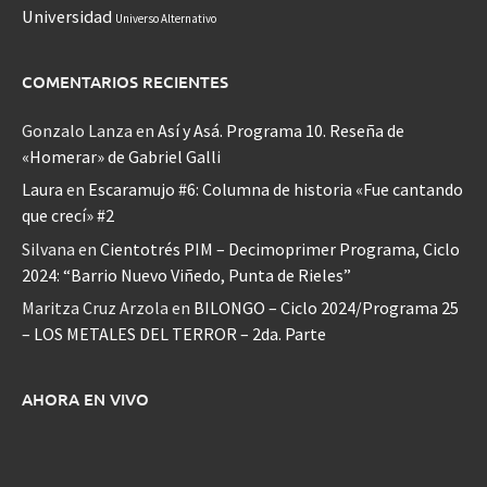
Universidad
Universo Alternativo
COMENTARIOS RECIENTES
Gonzalo Lanza
en
Así y Asá. Programa 10. Reseña de
«Homerar» de Gabriel Galli
Laura
en
Escaramujo #6: Columna de historia «Fue cantando
que crecí» #2
Silvana
en
Cientotrés PIM – Decimoprimer Programa, Ciclo
2024: “Barrio Nuevo Viñedo, Punta de Rieles”
Maritza Cruz Arzola
en
BILONGO – Ciclo 2024/Programa 25
– LOS METALES DEL TERROR – 2da. Parte
AHORA EN VIVO