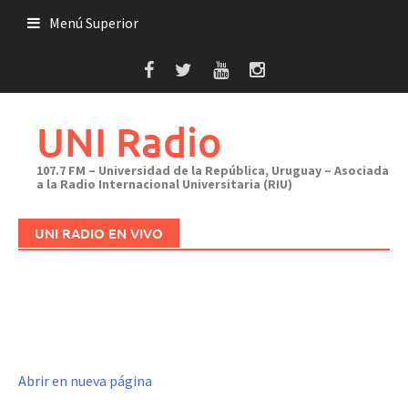
Saltar
Menú Superior
al
contenido
UNI Radio
107.7 FM – Universidad de la República, Uruguay – Asociada
a la Radio Internacional Universitaria (RIU)
UNI RADIO EN VIVO
Abrir en nueva página