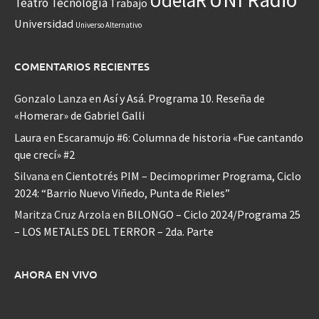
UdelaR
Teatro
Tecnología
Trabajo
Universidad
Universo Alternativo
COMENTARIOS RECIENTES
Gonzalo Lanza
en
Así y Asá. Programa 10. Reseña de
«Homerar» de Gabriel Galli
Laura
en
Escaramujo #6: Columna de historia «Fue cantando
que crecí» #2
Silvana
en
Cientotrés PIM – Decimoprimer Programa, Ciclo
2024: “Barrio Nuevo Viñedo, Punta de Rieles”
Maritza Cruz Arzola
en
BILONGO – Ciclo 2024/Programa 25
– LOS METALES DEL TERROR – 2da. Parte
AHORA EN VIVO