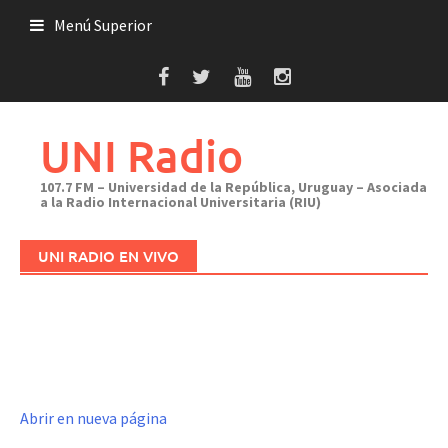
Saltar
Menú Superior
al
contenido
UNI Radio
107.7 FM – Universidad de la República, Uruguay – Asociada
a la Radio Internacional Universitaria (RIU)
UNI RADIO EN VIVO
Abrir en nueva página