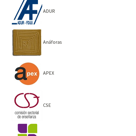
ADUR
Anáforas
APEX
CSE