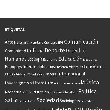
ETIQUETAS
Comunicación
Arte
Cine
Ciencia
Bienestar Universitario
Deporte
Cultura
Derechos
Comunidad
Educación
Humanos
Ecología
Economía
Elecciones
Extensión
Enfoques Interdisciplinarios
Entretenimiento
FIC
Internacional
Historia
Frikismo
Fútbol
Filosofía
género
Música
Investigación
Literatura
Miércoles de Música
Política
Nacionales
Nutrición
otra vuelta
Noticias
Periodismo
Sociedad
Salud
Sociología
Sindicalismo
Solidaridad
UNI Radio