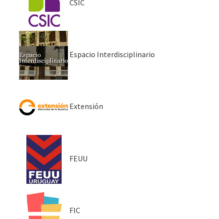
CSIC
Espacio Interdisciplinario
Extensión
FEUU
FIC