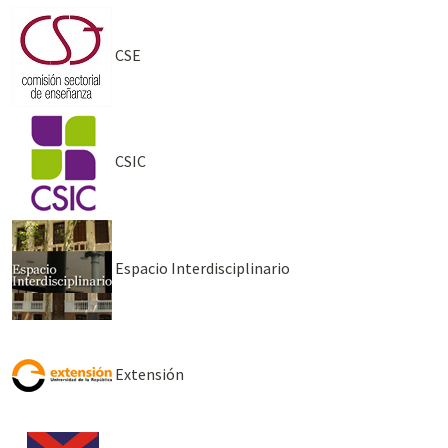
CSE
CSIC
Espacio Interdisciplinario
Extensión