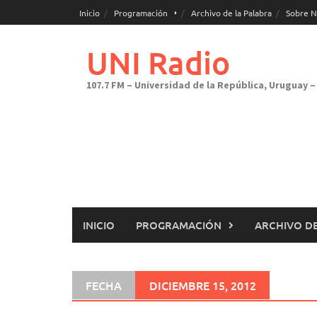
Saltar
Inicio
Programación
Archivo de la Palabra
Sobre N
al
contenido
UNI Radio
107.7 FM – Universidad de la República, Uruguay – 
INICIO
PROGRAMACIÓN
ARCHIVO DE
FECHA
DICIEMBRE 15, 2012