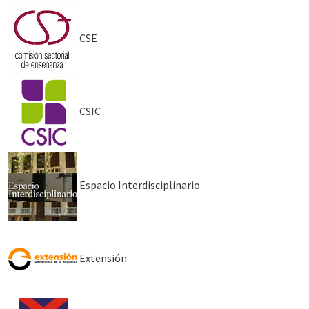
CSE
CSIC
Espacio Interdisciplinario
Extensión