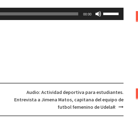
Utiliza
00:00
las
teclas
de
flecha
arriba/abajo
para
aumentar
o
disminuir
el
Audio: Actividad deportiva para estudiantes.
volumen.
Entrevista a Jimena Matos, capitana del equipo de
futbol femenino de UdelaR