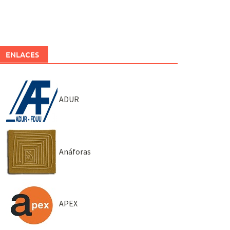
ENLACES
ADUR
Anáforas
APEX