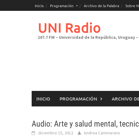
Saltar
Inicio
Programación
Archivo de la Palabra
Sobre N
al
contenido
UNI Radio
107.7 FM – Universidad de la República, Uruguay – 
INICIO
PROGRAMACIÓN
ARCHIVO DE
Audio: Arte y salud mental, tecnic
diciembre 15, 2012
Andrea Cammarano