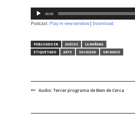
Reproductor
00:00
de
Podcast:
Play in new window
|
Download
audio
PUBLICADO EN
AUDIOS
LA MAÑANA
ETIQUETADO
ARTE
SOCIEDAD
UNI RADIO
Audio: Tercer programa de Bien de Cerca
Navegación
de
entradas