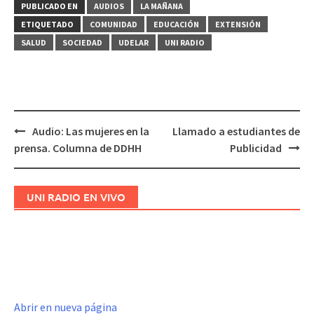
PUBLICADO EN
AUDIOS
LA MAÑANA
ETIQUETADO
COMUNIDAD
EDUCACIÓN
EXTENSIÓN
SALUD
SOCIEDAD
UDELAR
UNI RADIO
Audio: Las mujeres en la
Llamado a estudiantes de
Navegación
prensa. Columna de DDHH
Publicidad
de
entradas
UNI RADIO EN VIVO
Abrir en nueva página