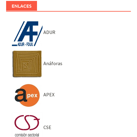
ENLACES
ADUR
Anáforas
APEX
CSE