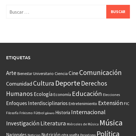
Buscar:
ETIQUETAS
Comunicación
Arte
Cine
Ciencia
Bienestar Universitario
Deporte
Cultura
Derechos
Comunidad
Educación
Humanos
Ecología
Economía
Elecciones
Extensión
Enfoques Interdisciplinarios
Entretenimiento
FIC
Internacional
Historia
Frikismo
Fútbol
Filosofía
género
Música
Investigación
Literatura
Miércoles de Música
Política
Nacionales
Nutrición
otra vuelta
Noticias
Periodismo