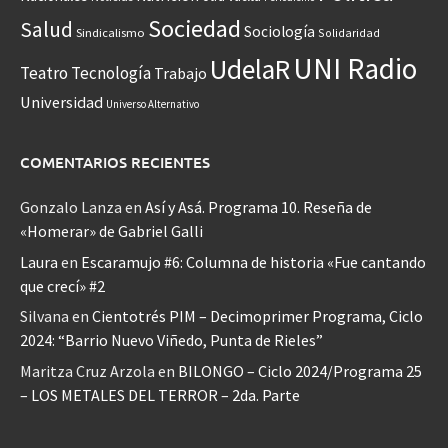
Sociedad
Salud
Sociología
Sindicalismo
Solidaridad
UNI Radio
UdelaR
Teatro
Tecnología
Trabajo
Universidad
Universo Alternativo
COMENTARIOS RECIENTES
Gonzalo Lanza
en
Así y Asá. Programa 10. Reseña de
«Homerar» de Gabriel Galli
Laura
en
Escaramujo #6: Columna de historia «Fue cantando
que crecí» #2
Silvana
en
Cientotrés PIM – Decimoprimer Programa, Ciclo
2024: “Barrio Nuevo Viñedo, Punta de Rieles”
Maritza Cruz Arzola
en
BILONGO – Ciclo 2024/Programa 25
– LOS METALES DEL TERROR – 2da. Parte