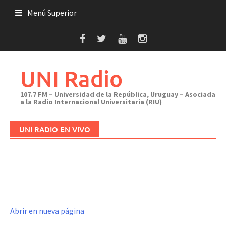
Saltar
Menú Superior
al
contenido
UNI Radio
107.7 FM – Universidad de la República, Uruguay – Asociada
a la Radio Internacional Universitaria (RIU)
UNI RADIO EN VIVO
Abrir en nueva página