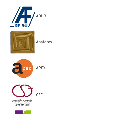
ADUR
Anáforas
APEX
CSE