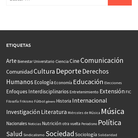
ETIQUETAS
Comunicación
Arte
Cine
Ciencia
Bienestar Universitario
Deporte
Cultura
Derechos
Comunidad
Educación
Humanos
Ecología
Economía
Elecciones
Extensión
Enfoques Interdisciplinarios
Entretenimiento
FIC
Internacional
Historia
Frikismo
Fútbol
Filosofía
género
Música
Investigación
Literatura
Miércoles de Música
Política
Nacionales
Nutrición
otra vuelta
Noticias
Periodismo
Sociedad
Salud
Sociología
Sindicalismo
Solidaridad