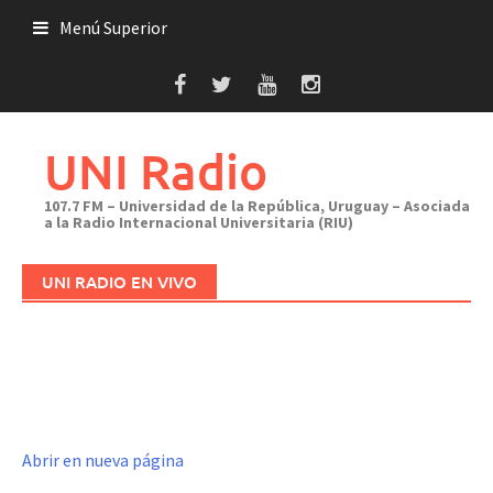
Saltar
Menú Superior
al
contenido
UNI Radio
107.7 FM – Universidad de la República, Uruguay – Asociada
a la Radio Internacional Universitaria (RIU)
UNI RADIO EN VIVO
Abrir en nueva página