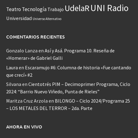
UNI Radio
UdelaR
Teatro
Tecnología
Trabajo
Universidad
Universo Alternativo
COMENTARIOS RECIENTES
Gonzalo Lanza
en
Así y Asá. Programa 10. Reseña de
«Homerar» de Gabriel Galli
Laura
en
Escaramujo #6: Columna de historia «Fue cantando
que crecí» #2
Silvana
en
Cientotrés PIM – Decimoprimer Programa, Ciclo
2024: “Barrio Nuevo Viñedo, Punta de Rieles”
Maritza Cruz Arzola
en
BILONGO – Ciclo 2024/Programa 25
– LOS METALES DEL TERROR – 2da. Parte
AHORA EN VIVO