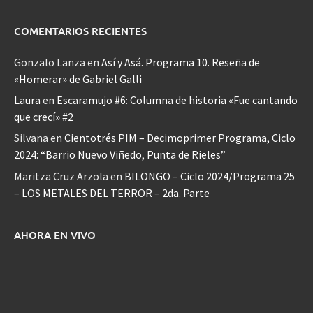
COMENTARIOS RECIENTES
Gonzalo Lanza
en
Así y Asá. Programa 10. Reseña de
«Homerar» de Gabriel Galli
Laura
en
Escaramujo #6: Columna de historia «Fue cantando
que crecí» #2
Silvana
en
Cientotrés PIM – Decimoprimer Programa, Ciclo
2024: “Barrio Nuevo Viñedo, Punta de Rieles”
Maritza Cruz Arzola
en
BILONGO – Ciclo 2024/Programa 25
– LOS METALES DEL TERROR – 2da. Parte
AHORA EN VIVO