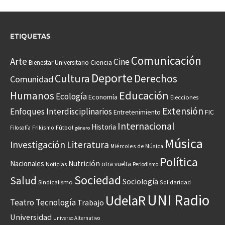
ETIQUETAS
Comunicación
Arte
Cine
Ciencia
Bienestar Universitario
Deporte
Cultura
Derechos
Comunidad
Educación
Humanos
Ecología
Economía
Elecciones
Extensión
Enfoques Interdisciplinarios
Entretenimiento
FIC
Internacional
Historia
Frikismo
Fútbol
Filosofía
género
Música
Investigación
Literatura
Miércoles de Música
Política
Nacionales
Nutrición
otra vuelta
Noticias
Periodismo
Sociedad
Salud
Sociología
Sindicalismo
Solidaridad
UNI Radio
UdelaR
Teatro
Tecnología
Trabajo
Universidad
Universo Alternativo