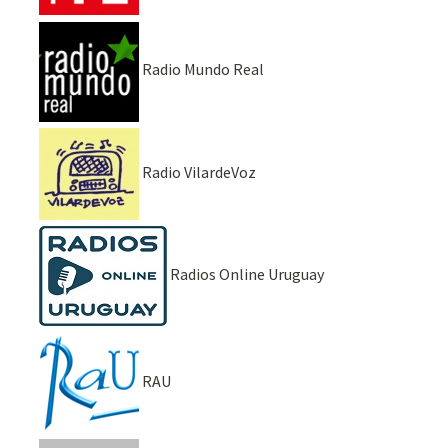
Radio Mundo Real
Radio VilardeVoz
Radios Online Uruguay
RAU