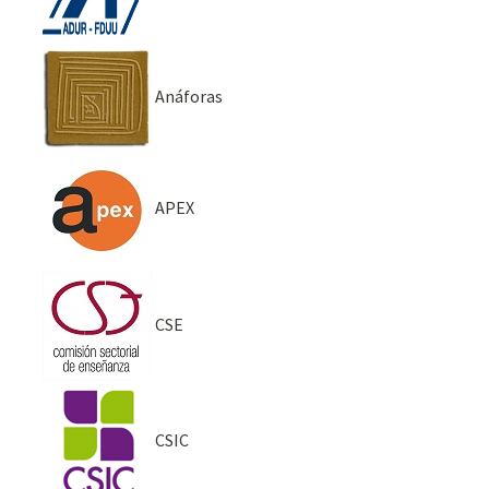
Anáforas
APEX
CSE
CSIC