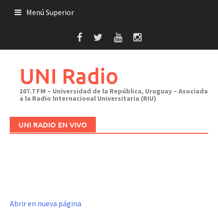
Saltar
Menú Superior
al
contenido
UNI Radio
107.7 FM – Universidad de la República, Uruguay – Asociada
a la Radio Internacional Universitaria (RIU)
UNI RADIO EN VIVO
Abrir en nueva página