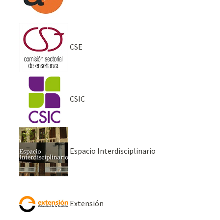
CSE
CSIC
Espacio Interdisciplinario
Extensión