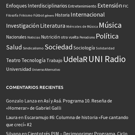
Extensión
Enfoques Interdisciplinarios
Entretenimiento
FIC
Internacional
Historia
Frikismo
Fútbol
Filosofía
género
Música
Investigación
Literatura
Miércoles de Música
Política
Nacionales
Nutrición
otra vuelta
Noticias
Periodismo
Sociedad
Salud
Sociología
Sindicalismo
Solidaridad
UNI Radio
UdelaR
Teatro
Tecnología
Trabajo
Universidad
Universo Alternativo
COMENTARIOS RECIENTES
Gonzalo Lanza
en
Así y Asá. Programa 10. Reseña de
«Homerar» de Gabriel Galli
Laura
en
Escaramujo #6: Columna de historia «Fue cantando
que crecí» #2
Silvana
en
Cientotrés PIM – Decimoprimer Programa, Ciclo