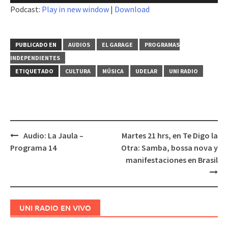
de
Podcast:
Play in new window
|
Download
audio
PUBLICADO EN
AUDIOS
EL GARAGE
PROGRAMAS
INDEPENDIENTES
ETIQUETADO
CULTURA
MÚSICA
UDELAR
UNI RADIO
Audio: La Jaula –
Martes 21 hrs, en Te Digo la
Navegación
Programa 14
Otra: Samba, bossa nova y
de
manifestaciones en Brasil
entradas
UNI RADIO EN VIVO