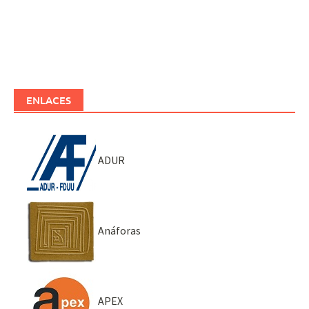
ENLACES
ADUR
Anáforas
APEX