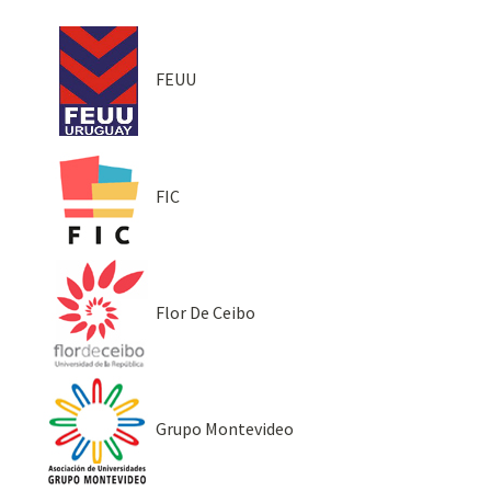
FEUU
FIC
Flor De Ceibo
Grupo Montevideo