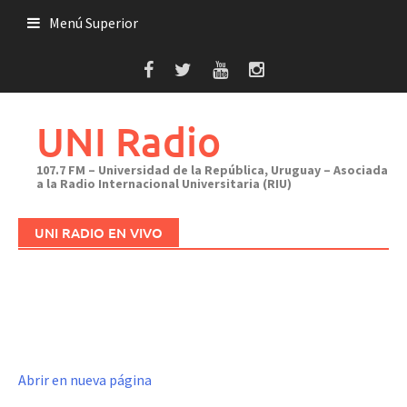
Saltar
Menú Superior
al
contenido
UNI Radio
107.7 FM – Universidad de la República, Uruguay – Asociada
a la Radio Internacional Universitaria (RIU)
UNI RADIO EN VIVO
Abrir en nueva página