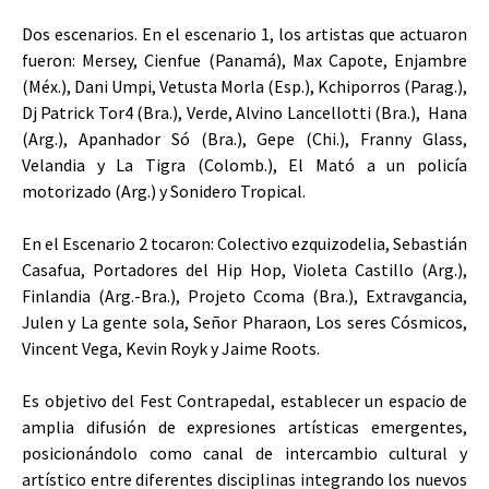
Dos escenarios. En el escenario 1, los artistas que actuaron
fueron: Mersey, Cienfue (Panamá), Max Capote, Enjambre
(Méx.), Dani Umpi, Vetusta Morla (Esp.), Kchiporros (Parag.),
Dj Patrick Tor4 (Bra.), Verde, Alvino Lancellotti (Bra.), Hana
(Arg.), Apanhador Só (Bra.), Gepe (Chi.), Franny Glass,
Velandia y La Tigra (Colomb.), El Mató a un policía
motorizado (Arg.) y Sonidero Tropical.
En el Escenario 2 tocaron: Colectivo ezquizodelia, Sebastián
Casafua, Portadores del Hip Hop, Violeta Castillo (Arg.),
Finlandia (Arg.-Bra.), Projeto Ccoma (Bra.), Extravgancia,
Julen y La gente sola, Señor Pharaon, Los seres Cósmicos,
Vincent Vega, Kevin Royk y Jaime Roots.
Es objetivo del Fest Contrapedal, establecer un espacio de
amplia difusión de expresiones artísticas emergentes,
posicionándolo como canal de intercambio cultural y
artístico entre diferentes disciplinas integrando los nuevos