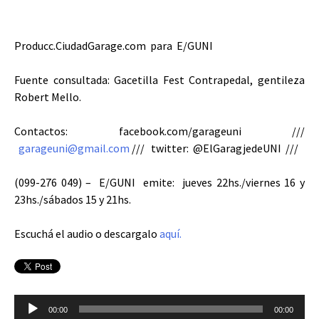
Producc.CiudadGarage.com para E/GUNI
Fuente consultada: Gacetilla Fest Contrapedal, gentileza
Robert Mello.
Contactos: facebook.com/garageuni ///
garageuni@gmail.com
/// twitter: @ElGaragjedeUNI ///
(099-276 049) – E/GUNI emite: jueves 22hs./viernes 16 y
23hs./sábados 15 y 21hs.
Escuchá el audio o descargalo
aquí.
Reproductor
00:00
00:00