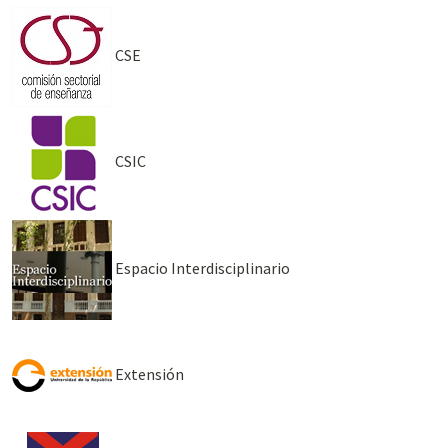
CSE
CSIC
Espacio Interdisciplinario
Extensión