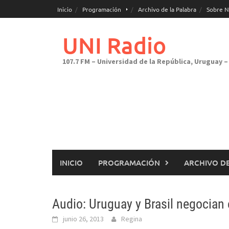
Saltar
Inicio
Programación
Archivo de la Palabra
Sobre N
al
contenido
UNI Radio
107.7 FM – Universidad de la República, Uruguay – 
INICIO
PROGRAMACIÓN
ARCHIVO DE
Audio: Uruguay y Brasil negocian 
junio 26, 2013
Regina