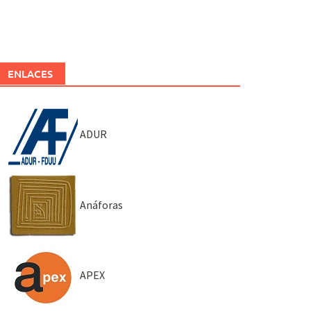
ENLACES
ADUR
Anáforas
APEX