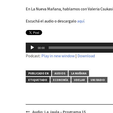
En La Nueva Mañana, hablamos con Valeria Csukasi,
Escuchá el audio o descargalo
aquí.
Reproductor
00:00
de
Podcast:
Play in new window
|
Download
audio
PUBLICADO EN
AUDIOS
LA MAÑANA
ETIQUETADO
ECONOMÍA
UDELAR
UNI RADIO
Audio: La Jaula – Programa 15