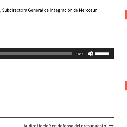
 Subdirectora General de Integración de Mercosur.
Utiliza
00:00
las
teclas
de
flecha
arriba/abajo
para
aumentar
o
disminuir
el
Audio: UdelaR en defensa del presupuesto
volumen.