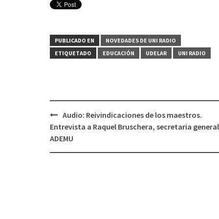
PUBLICADO EN
NOVEDADES DE UNI RADIO
ETIQUETADO
EDUCACIÓN
UDELAR
UNI RADIO
Audio: Reivindicaciones de los maestros.
Navegación
Entrevista a Raquel Bruschera, secretaria general
de
ADEMU
entradas