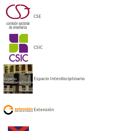
CSE
CSIC
Espacio Interdisciplinario
Extensión