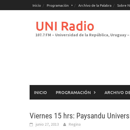
Saltar
Inicio
Programación
Archivo de la Palabra
Sobre N
al
contenido
UNI Radio
107.7 FM – Universidad de la República, Uruguay – 
INICIO
PROGRAMACIÓN
ARCHIVO DE
Viernes 15 hrs: Paysandu Universi
junio 27, 2013
Regina