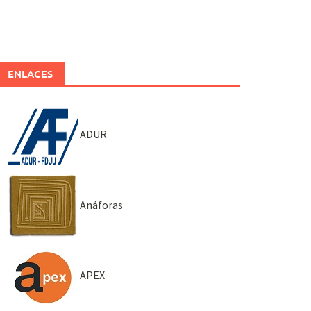
ENLACES
ADUR
Anáforas
APEX