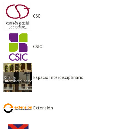
CSE
CSIC
Espacio Interdisciplinario
Extensión