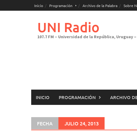
Saltar
Inicio
Programación
Archivo de la Palabra
Sobre N
al
contenido
UNI Radio
107.7 FM – Universidad de la República, Uruguay – 
INICIO
PROGRAMACIÓN
ARCHIVO DE
FECHA
JULIO 24, 2013