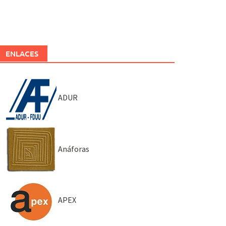
ENLACES
ADUR
Anáforas
APEX