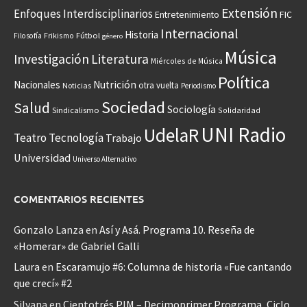
Extensión
Enfoques Interdisciplinarios
Entretenimiento
FIC
Internacional
Historia
Frikismo
Fútbol
Filosofía
género
Música
Investigación
Literatura
Miércoles de Música
Política
Nacionales
Nutrición
otra vuelta
Noticias
Periodismo
Sociedad
Salud
Sociología
Sindicalismo
Solidaridad
UNI Radio
UdelaR
Teatro
Tecnología
Trabajo
Universidad
Universo Alternativo
COMENTARIOS RECIENTES
Gonzalo Lanza
en
Así y Asá. Programa 10. Reseña de
«Homerar» de Gabriel Galli
Laura
en
Escaramujo #6: Columna de historia «Fue cantando
que crecí» #2
Silvana
en
Cientotrés PIM – Decimoprimer Programa, Ciclo