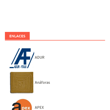
ENLACES
ADUR
Anáforas
APEX