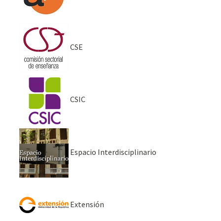
CSE
CSIC
Espacio Interdisciplinario
Extensión