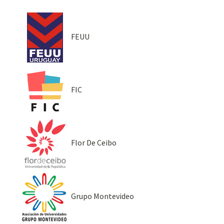
FEUU
FIC
Flor De Ceibo
Grupo Montevideo