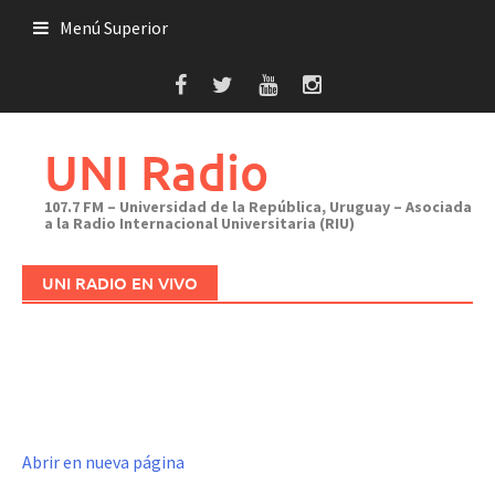
Saltar
Menú Superior
al
contenido
UNI Radio
107.7 FM – Universidad de la República, Uruguay – Asociada
a la Radio Internacional Universitaria (RIU)
UNI RADIO EN VIVO
Abrir en nueva página