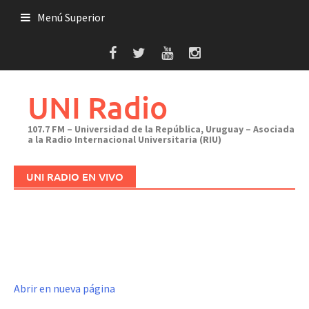
Saltar
Menú Superior
al
contenido
UNI Radio
107.7 FM – Universidad de la República, Uruguay – Asociada
a la Radio Internacional Universitaria (RIU)
UNI RADIO EN VIVO
Abrir en nueva página