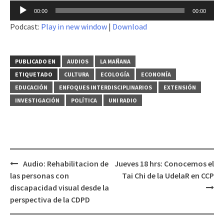
Reproductor
00:00
00:00
de
Podcast:
Play in new window
|
Download
audio
PUBLICADO EN
AUDIOS
LA MAÑANA
ETIQUETADO
CULTURA
ECOLOGÍA
ECONOMÍA
EDUCACIÓN
ENFOQUES INTERDISCIPLINARIOS
EXTENSIÓN
INVESTIGACIÓN
POLÍTICA
UNI RADIO
Audio: Rehabilitacion de
Jueves 18 hrs: Conocemos el
Navegación
las personas con
Tai Chi de la UdelaR en CCP
de
discapacidad visual desde la
entradas
perspectiva de la CDPD