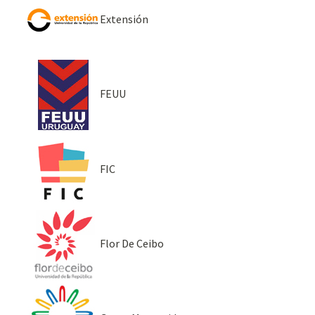
Extensión
FEUU
FIC
Flor De Ceibo