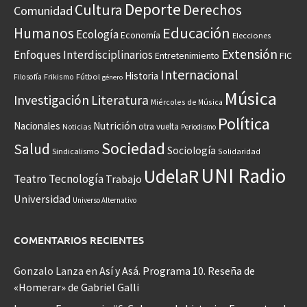
Deporte
Cultura
Derechos
Comunidad
Educación
Humanos
Ecología
Economía
Elecciones
Extensión
Enfoques Interdisciplinarios
Entretenimiento
FIC
Internacional
Historia
Frikismo
Fútbol
Filosofía
género
Música
Investigación
Literatura
Miércoles de Música
Política
Nacionales
Nutrición
otra vuelta
Noticias
Periodismo
Sociedad
Salud
Sociología
Sindicalismo
Solidaridad
UNI Radio
UdelaR
Teatro
Tecnología
Trabajo
Universidad
Universo Alternativo
COMENTARIOS RECIENTES
Gonzalo Lanza
en
Así y Asá. Programa 10. Reseña de
«Homerar» de Gabriel Galli