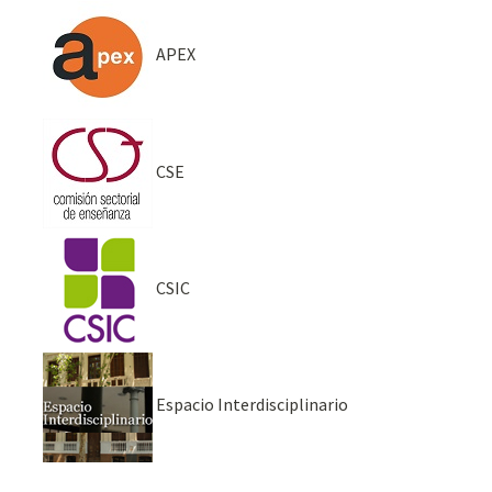
APEX
CSE
CSIC
Espacio Interdisciplinario