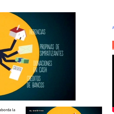
A
aborda la