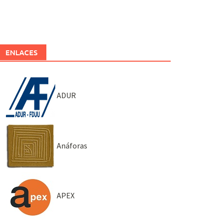
ENLACES
ADUR
Anáforas
APEX