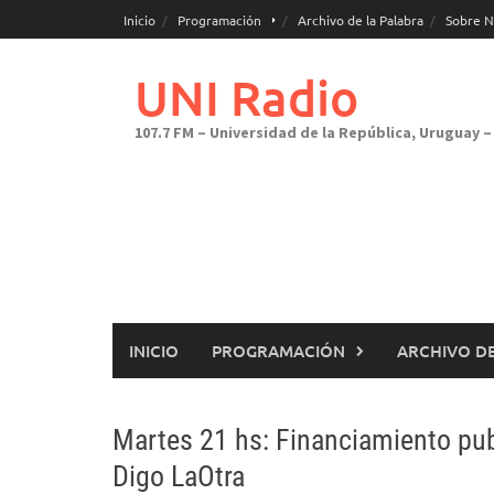
Saltar
Inicio
Programación
Archivo de la Palabra
Sobre N
al
contenido
UNI Radio
107.7 FM – Universidad de la República, Uruguay – 
INICIO
PROGRAMACIÓN
ARCHIVO DE
Martes 21 hs: Financiamiento publ
Digo LaOtra