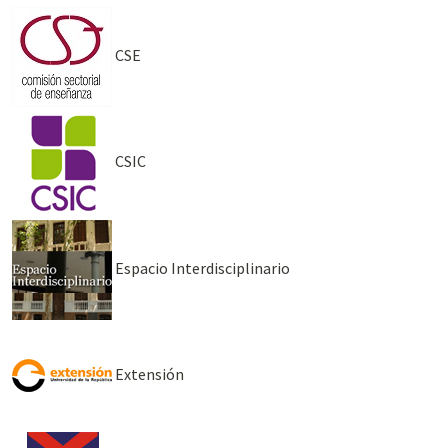
CSE
CSIC
Espacio Interdisciplinario
Extensión