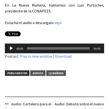
En La Nueva Mañana, hablamos con Luis Purtscher,
presidente de la CONAPEES.
Escuchá el audio o descargalo
aquí.
Reproductor
00:00
00:00
de
Podcast:
Play in new window
|
Download
audio
PUBLICADO EN
AUDIOS
LA MAÑANA
Audio: Cartelera para el
Audio: Debate sobre el nuevo
Navegación