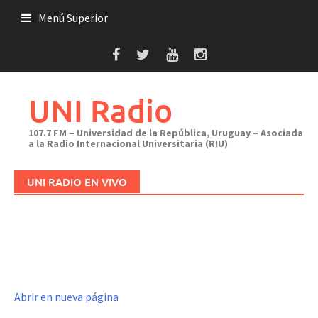
Saltar
Menú Superior
al
contenido
UNI Radio
107.7 FM – Universidad de la República, Uruguay – Asociada
a la Radio Internacional Universitaria (RIU)
UNI RADIO EN VIVO
Abrir en nueva página