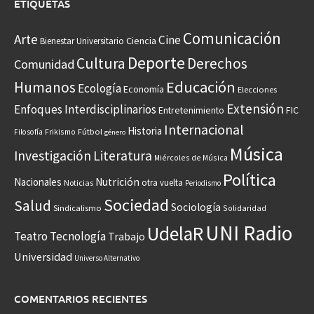
ETIQUETAS
Comunicación
Arte
Cine
Ciencia
Bienestar Universitario
Deporte
Cultura
Derechos
Comunidad
Educación
Humanos
Ecología
Economía
Elecciones
Extensión
Enfoques Interdisciplinarios
Entretenimiento
FIC
Internacional
Historia
Frikismo
Fútbol
Filosofía
género
Música
Investigación
Literatura
Miércoles de Música
Política
Nacionales
Nutrición
otra vuelta
Noticias
Periodismo
Sociedad
Salud
Sociología
Sindicalismo
Solidaridad
UNI Radio
UdelaR
Teatro
Tecnología
Trabajo
Universidad
Universo Alternativo
COMENTARIOS RECIENTES