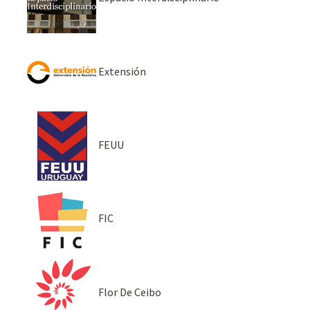
Extensión
FEUU
FIC
Flor De Ceibo