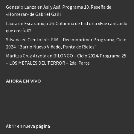
Gonzalo Lanza
en
Así y Asá. Programa 10. Reseña de
«Homerar» de Gabriel Galli
Laura
en
Escaramujo #6: Columna de historia «Fue cantando
que crecí» #2
Silvana
en
Cientotrés PIM – Decimoprimer Programa, Ciclo
2024: “Barrio Nuevo Viñedo, Punta de Rieles”
Maritza Cruz Arzola
en
BILONGO – Ciclo 2024/Programa 25
– LOS METALES DEL TERROR – 2da. Parte
AHORA EN VIVO
Abrir en nueva página