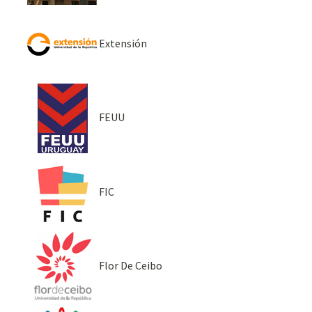
Extensión
FEUU
FIC
Flor De Ceibo