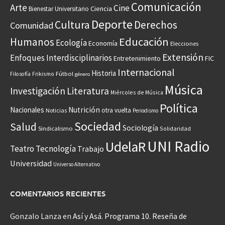
Comunicación
Arte
Cine
Ciencia
Bienestar Universitario
Deporte
Cultura
Derechos
Comunidad
Educación
Humanos
Ecología
Economía
Elecciones
Extensión
Enfoques Interdisciplinarios
Entretenimiento
FIC
Internacional
Historia
Frikismo
Fútbol
Filosofía
género
Música
Investigación
Literatura
Miércoles de Música
Política
Nacionales
Nutrición
otra vuelta
Noticias
Periodismo
Sociedad
Salud
Sociología
Sindicalismo
Solidaridad
UNI Radio
UdelaR
Teatro
Tecnología
Trabajo
Universidad
Universo Alternativo
COMENTARIOS RECIENTES
Gonzalo Lanza
en
Así y Asá. Programa 10. Reseña de