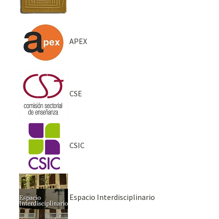
APEX
CSE
CSIC
Espacio Interdisciplinario