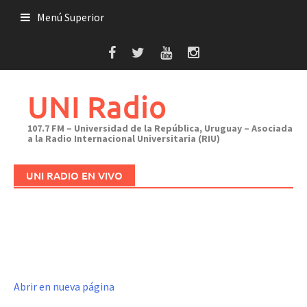
Saltar
Menú Superior
al
contenido
UNI Radio
107.7 FM – Universidad de la República, Uruguay – Asociada
a la Radio Internacional Universitaria (RIU)
UNI RADIO EN VIVO
Abrir en nueva página