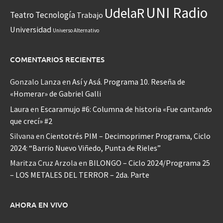
UNI Radio
UdelaR
Teatro
Tecnología
Trabajo
Universidad
Universo Alternativo
COMENTARIOS RECIENTES
Gonzalo Lanza
en
Así y Asá. Programa 10. Reseña de
«Homerar» de Gabriel Galli
Laura
en
Escaramujo #6: Columna de historia «Fue cantando
que crecí» #2
Silvana
en
Cientotrés PIM – Decimoprimer Programa, Ciclo
2024: “Barrio Nuevo Viñedo, Punta de Rieles”
Maritza Cruz Arzola
en
BILONGO – Ciclo 2024/Programa 25
– LOS METALES DEL TERROR – 2da. Parte
AHORA EN VIVO