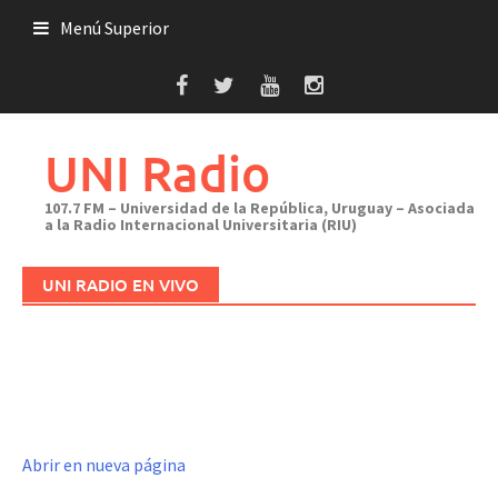
Saltar
Menú Superior
al
contenido
UNI Radio
107.7 FM – Universidad de la República, Uruguay – Asociada
a la Radio Internacional Universitaria (RIU)
UNI RADIO EN VIVO
Abrir en nueva página