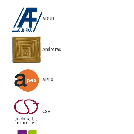
ADUR
Anáforas
APEX
CSE