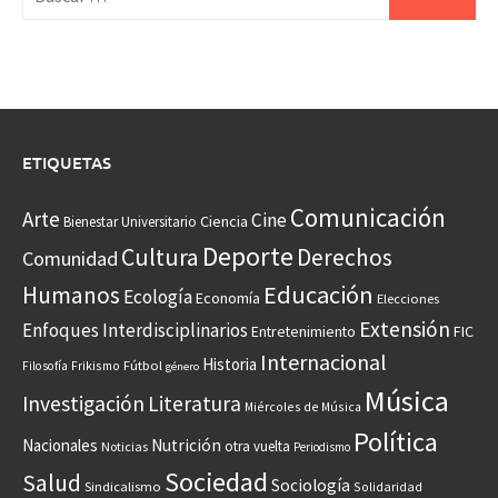
ETIQUETAS
Comunicación
Arte
Cine
Ciencia
Bienestar Universitario
Deporte
Cultura
Derechos
Comunidad
Educación
Humanos
Ecología
Economía
Elecciones
Extensión
Enfoques Interdisciplinarios
Entretenimiento
FIC
Internacional
Historia
Frikismo
Fútbol
Filosofía
género
Música
Investigación
Literatura
Miércoles de Música
Política
Nacionales
Nutrición
otra vuelta
Noticias
Periodismo
Sociedad
Salud
Sociología
Sindicalismo
Solidaridad