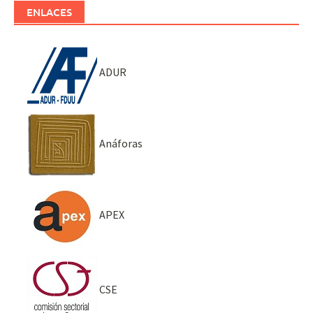
ENLACES
ADUR
Anáforas
APEX
CSE