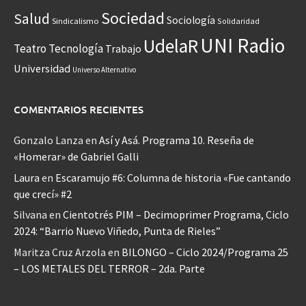
Sociedad
Salud
Sociología
Sindicalismo
Solidaridad
UNI Radio
UdelaR
Teatro
Tecnología
Trabajo
Universidad
Universo Alternativo
COMENTARIOS RECIENTES
Gonzalo Lanza
en
Así y Asá. Programa 10. Reseña de
«Homerar» de Gabriel Galli
Laura
en
Escaramujo #6: Columna de historia «Fue cantando
que crecí» #2
Silvana
en
Cientotrés PIM – Decimoprimer Programa, Ciclo
2024: “Barrio Nuevo Viñedo, Punta de Rieles”
Maritza Cruz Arzola
en
BILONGO – Ciclo 2024/Programa 25
– LOS METALES DEL TERROR – 2da. Parte