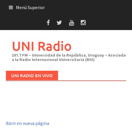
Saltar
Menú Superior
al
contenido
UNI Radio
107.7 FM – Universidad de la República, Uruguay – Asociada
a la Radio Internacional Universitaria (RIU)
UNI RADIO EN VIVO
Abrir en nueva página