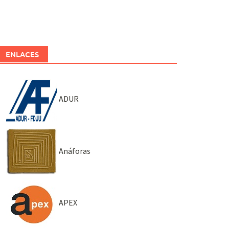
ENLACES
ADUR
Anáforas
APEX