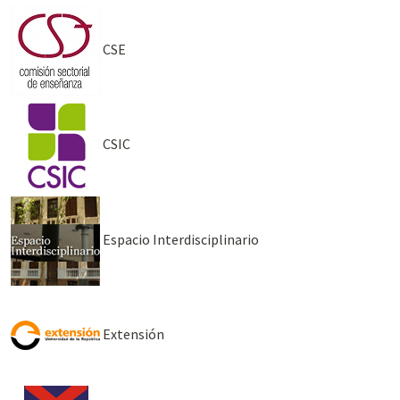
CSE
CSIC
Espacio Interdisciplinario
Extensión