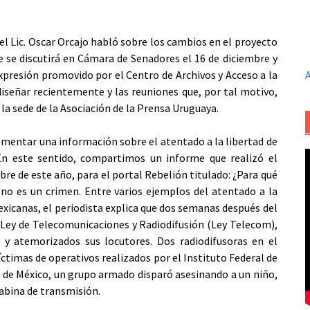
l Lic. Oscar Orcajo habló sobre los cambios en el proyecto
e se discutirá en Cámara de Senadores el 16 de diciembre y
xpresión promovido por el Centro de Archivos y Acceso a la
A
señar recientemente y las reuniones que, por tal motivo,
la sede de la Asociación de la Prensa Uruguaya.
mentar una información sobre el atentado a la libertad de
 En este sentido, compartimos un informe que realizó el
bre de este año, para el portal Rebelión titulado: ¿Para qué
no es un crimen. Entre varios ejemplos del atentado a la
exicanas, el periodista explica que dos semanas después del
la Ley de Telecomunicaciones y Radiodifusión (Ley Telecom),
 y atemorizados sus locutores. Dos radiodifusoras en el
íctimas de operativos realizados por el Instituto Federal de
o de México, un grupo armado disparó asesinando a un niño,
cabina de transmisión.