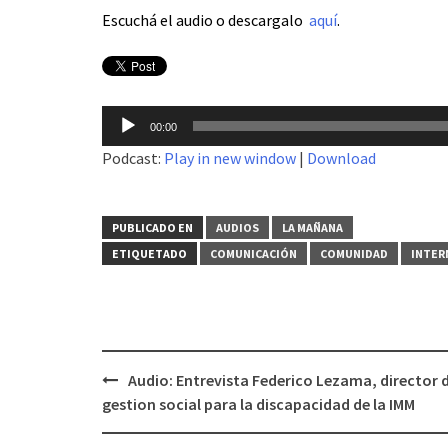
Escuchá el audio o descargalo
aquí
.
Reproductor
00:00
de
Podcast:
Play in new window
|
Download
audio
PUBLICADO EN
AUDIOS
LA MAÑANA
ETIQUETADO
COMUNICACIÓN
COMUNIDAD
INTER
Audio: Entrevista Federico Lezama, director 
Navegación
gestion social para la discapacidad de la IMM
de
entradas