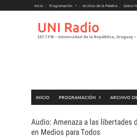
Saltar
Inicio
Programación
Archivo de la Palabra
Sobre N
al
contenido
UNI Radio
107.7 FM – Universidad de la República, Uruguay – 
INICIO
PROGRAMACIÓN
ARCHIVO DE
Audio: Amenaza a las libertades 
en Medios para Todos