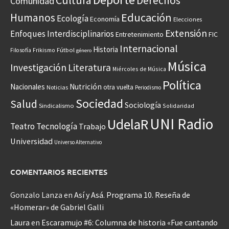
Cultura
Derechos
Comunidad
Educación
Humanos
Ecología
Economía
Elecciones
Extensión
Enfoques Interdisciplinarios
Entretenimiento
FIC
Internacional
Historia
Frikismo
Fútbol
Filosofía
género
Música
Investigación
Literatura
Miércoles de Música
Política
Nacionales
Nutrición
otra vuelta
Noticias
Periodismo
Sociedad
Salud
Sociología
Sindicalismo
Solidaridad
UNI Radio
UdelaR
Teatro
Tecnología
Trabajo
Universidad
Universo Alternativo
COMENTARIOS RECIENTES
Gonzalo Lanza
en
Así y Asá. Programa 10. Reseña de
«Homerar» de Gabriel Galli
Laura
en
Escaramujo #6: Columna de historia «Fue cantando