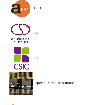
APEX
CSE
CSIC
Espacio Interdisciplinario