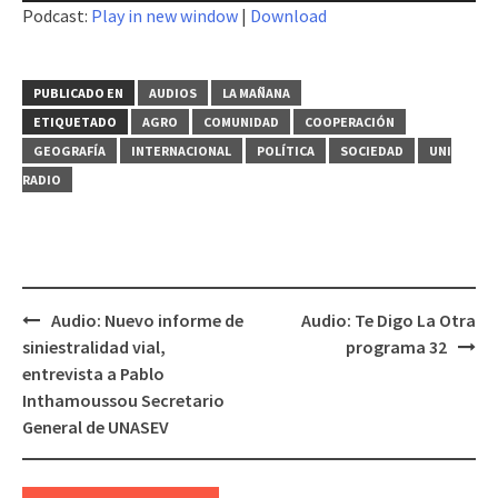
Podcast:
Play in new window
|
Download
audio
PUBLICADO EN
AUDIOS
LA MAÑANA
ETIQUETADO
AGRO
COMUNIDAD
COOPERACIÓN
GEOGRAFÍA
INTERNACIONAL
POLÍTICA
SOCIEDAD
UNI
RADIO
Audio: Nuevo informe de
Audio: Te Digo La Otra
Navegación
siniestralidad vial,
programa 32
de
entrevista a Pablo
entradas
Inthamoussou Secretario
General de UNASEV