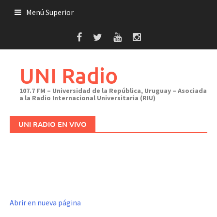
Saltar
Menú Superior
al
contenido
UNI Radio
107.7 FM – Universidad de la República, Uruguay – Asociada
a la Radio Internacional Universitaria (RIU)
UNI RADIO EN VIVO
Abrir en nueva página