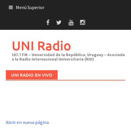
Saltar
Menú Superior
al
contenido
UNI Radio
107.7 FM – Universidad de la República, Uruguay – Asociada
a la Radio Internacional Universitaria (RIU)
UNI RADIO EN VIVO
Abrir en nueva página