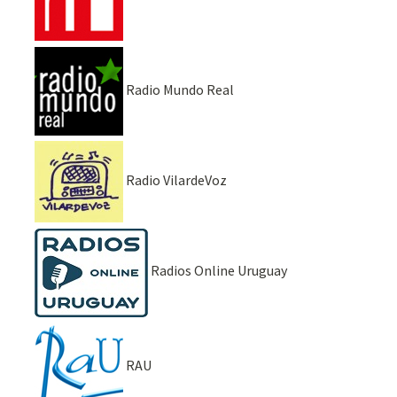
Radio Mundo Real
Radio VilardeVoz
Radios Online Uruguay
RAU