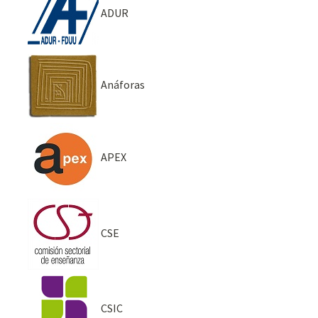
ADUR
Anáforas
APEX
CSE
CSIC