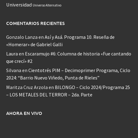
Universidad
Universo Alternativo
COMENTARIOS RECIENTES
Gonzalo Lanza
en
Así y Asá. Programa 10. Reseña de
«Homerar» de Gabriel Galli
Laura
en
Escaramujo #6: Columna de historia «Fue cantando
que crecí» #2
Silvana
en
Cientotrés PIM – Decimoprimer Programa, Ciclo
2024: “Barrio Nuevo Viñedo, Punta de Rieles”
Maritza Cruz Arzola
en
BILONGO – Ciclo 2024/Programa 25
– LOS METALES DEL TERROR – 2da. Parte
AHORA EN VIVO