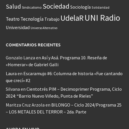
Sociedad
Salud
Sociología
Sindicalismo
Solidaridad
UNI Radio
UdelaR
Teatro
Tecnología
Trabajo
Universidad
Universo Alternativo
COMENTARIOS RECIENTES
Gonzalo Lanza
en
Así y Asá. Programa 10. Reseña de
«Homerar» de Gabriel Galli
Laura
en
Escaramujo #6: Columna de historia «Fue cantando
que crecí» #2
Silvana
en
Cientotrés PIM – Decimoprimer Programa, Ciclo
2024: “Barrio Nuevo Viñedo, Punta de Rieles”
Maritza Cruz Arzola
en
BILONGO – Ciclo 2024/Programa 25
– LOS METALES DEL TERROR – 2da. Parte
AHORA EN VIVO