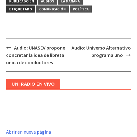
PUBLICADO EN
AUDIOS
LA MAÑANA
ETIQUETADO
COMUNICACIÓN
POLÍTICA
Audio: UNASEV propone
Audio: Universo Alternativo
Navegación
concretar la idea de libreta
programa uno
de
unica de conductores
entradas
UNI RADIO EN VIVO
Abrir en nueva página