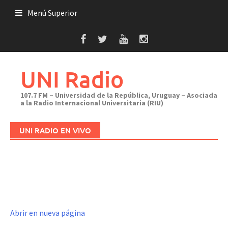
Saltar
Menú Superior
al
contenido
UNI Radio
107.7 FM – Universidad de la República, Uruguay – Asociada
a la Radio Internacional Universitaria (RIU)
UNI RADIO EN VIVO
Abrir en nueva página