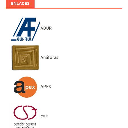
ENLACES
ADUR
Anáforas
APEX
CSE