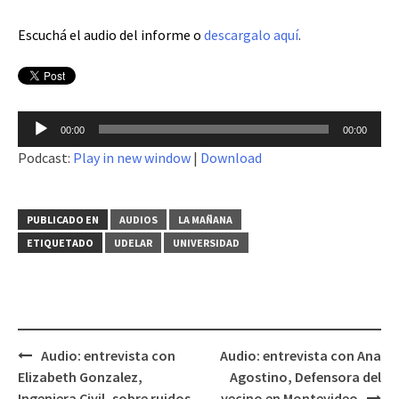
Escuchá el audio del informe o
descargalo aquí
.
Reproductor
00:00
00:00
de
Podcast:
Play in new window
|
Download
audio
PUBLICADO EN
AUDIOS
LA MAÑANA
ETIQUETADO
UDELAR
UNIVERSIDAD
Audio: entrevista con
Audio: entrevista con Ana
Navegación
Elizabeth Gonzalez,
Agostino, Defensora del
de
Ingeniera Civil, sobre ruidos
vecino en Montevideo