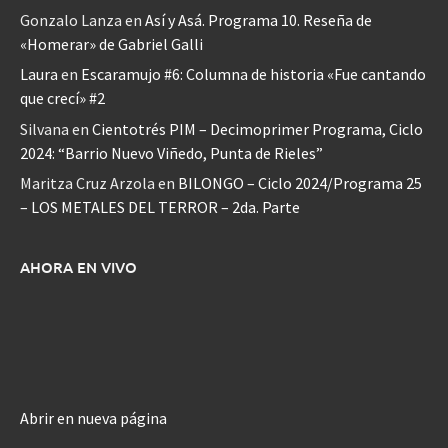
Gonzalo Lanza
en
Así y Asá. Programa 10. Reseña de
«Homerar» de Gabriel Galli
Laura
en
Escaramujo #6: Columna de historia «Fue cantando
que crecí» #2
Silvana
en
Cientotrés PIM – Decimoprimer Programa, Ciclo
2024: “Barrio Nuevo Viñedo, Punta de Rieles”
Maritza Cruz Arzola
en
BILONGO – Ciclo 2024/Programa 25
– LOS METALES DEL TERROR – 2da. Parte
AHORA EN VIVO
Abrir en nueva página