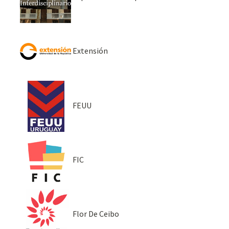
Extensión
FEUU
FIC
Flor De Ceibo