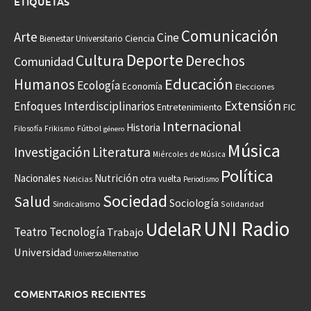
ETIQUETAS
Comunicación
Arte
Cine
Ciencia
Bienestar Universitario
Deporte
Cultura
Derechos
Comunidad
Educación
Humanos
Ecología
Economía
Elecciones
Extensión
Enfoques Interdisciplinarios
Entretenimiento
FIC
Internacional
Historia
Frikismo
Fútbol
Filosofía
género
Música
Investigación
Literatura
Miércoles de Música
Política
Nacionales
Nutrición
otra vuelta
Noticias
Periodismo
Sociedad
Salud
Sociología
Sindicalismo
Solidaridad
UNI Radio
UdelaR
Teatro
Tecnología
Trabajo
Universidad
Universo Alternativo
COMENTARIOS RECIENTES