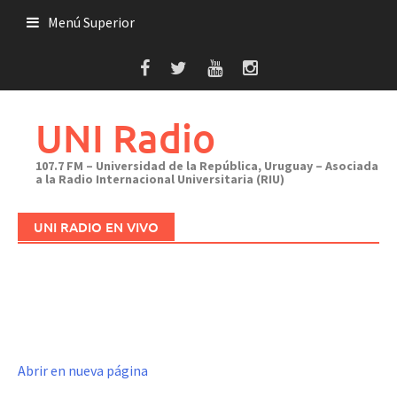
Saltar
Menú Superior
al
contenido
UNI Radio
107.7 FM – Universidad de la República, Uruguay – Asociada
a la Radio Internacional Universitaria (RIU)
UNI RADIO EN VIVO
Abrir en nueva página