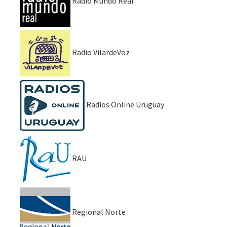
Radio Mundo Real
Radio VilardeVoz
Radios Online Uruguay
RAU
Regional Norte