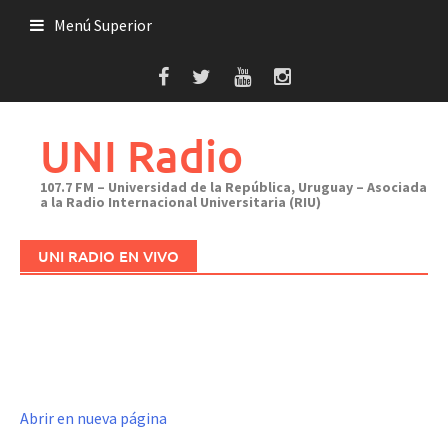
Saltar
Menú Superior
al
contenido
UNI Radio
107.7 FM – Universidad de la República, Uruguay – Asociada
a la Radio Internacional Universitaria (RIU)
UNI RADIO EN VIVO
Abrir en nueva página