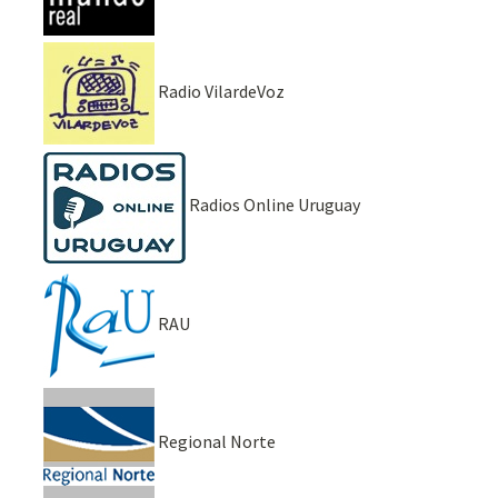
Radio VilardeVoz
Radios Online Uruguay
RAU
Regional Norte