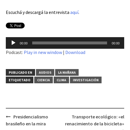
Escuchá y descargá la entrevista
aquí
.
Reproductor
00:00
00:00
de
Podcast:
Play in new window
|
Download
audio
PUBLICADO EN
AUDIOS
LA MAÑANA
ETIQUETADO
CIENCIA
CLIMA
INVESTIGACIÓN
Presidencialismo
Transporte ecológico: «el
Navegación
brasileño en la mira
renacimiento de la bicicleta»
de