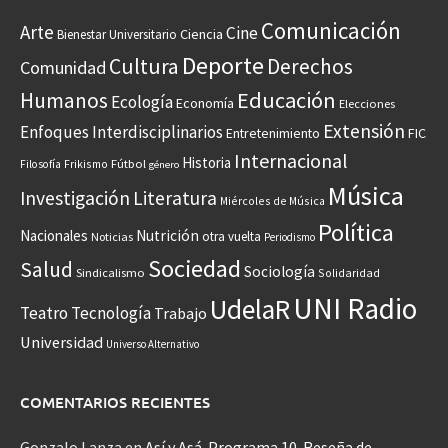
Comunicación
Arte
Cine
Ciencia
Bienestar Universitario
Deporte
Cultura
Derechos
Comunidad
Educación
Humanos
Ecología
Economía
Elecciones
Extensión
Enfoques Interdisciplinarios
Entretenimiento
FIC
Internacional
Historia
Frikismo
Fútbol
Filosofía
género
Música
Investigación
Literatura
Miércoles de Música
Política
Nacionales
Nutrición
otra vuelta
Noticias
Periodismo
Sociedad
Salud
Sociología
Sindicalismo
Solidaridad
UNI Radio
UdelaR
Teatro
Tecnología
Trabajo
Universidad
Universo Alternativo
COMENTARIOS RECIENTES
Gonzalo Lanza
en
Así y Asá. Programa 10. Reseña de