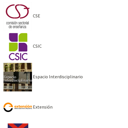
CSE
CSIC
Espacio Interdisciplinario
Extensión