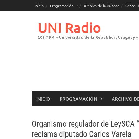
Saltar
Inicio
Programación
Archivo de la Palabra
Sobre N
al
contenido
UNI Radio
107.7 FM – Universidad de la República, Uruguay – 
INICIO
PROGRAMACIÓN
ARCHIVO DE
Organismo regulador de LeySCA “
reclama diputado Carlos Varela