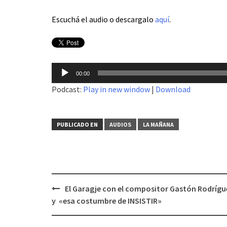
Escuchá el audio o descargalo
aquí
.
Reproductor
00:00
de
Podcast:
Play in new window
|
Download
audio
PUBLICADO EN
AUDIOS
LA MAÑANA
El Garagje con el compositor Gastón Rodrígu
Navegación
y «esa costumbre de INSISTIR»
de
entradas