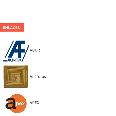
ENLACES
ADUR
Anáforas
APEX