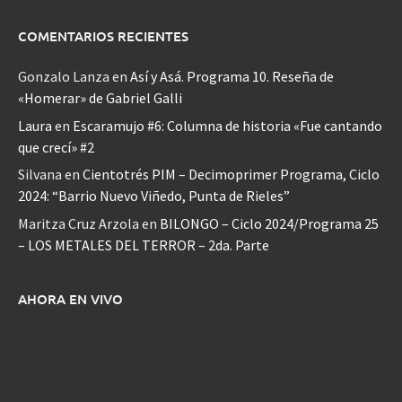
COMENTARIOS RECIENTES
Gonzalo Lanza
en
Así y Asá. Programa 10. Reseña de
«Homerar» de Gabriel Galli
Laura
en
Escaramujo #6: Columna de historia «Fue cantando
que crecí» #2
Silvana
en
Cientotrés PIM – Decimoprimer Programa, Ciclo
2024: “Barrio Nuevo Viñedo, Punta de Rieles”
Maritza Cruz Arzola
en
BILONGO – Ciclo 2024/Programa 25
– LOS METALES DEL TERROR – 2da. Parte
AHORA EN VIVO