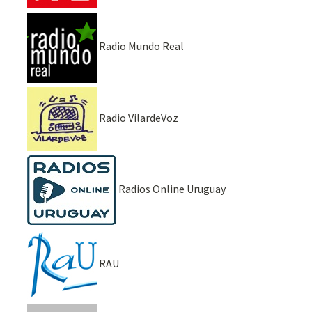
Radio Mundo Real
Radio VilardeVoz
Radios Online Uruguay
RAU