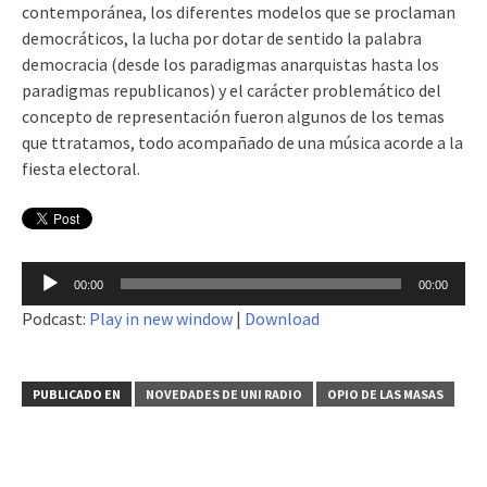
contemporánea, los diferentes modelos que se proclaman
democráticos, la lucha por dotar de sentido la palabra
democracia (desde los paradigmas anarquistas hasta los
paradigmas republicanos) y el carácter problemático del
concepto de representación fueron algunos de los temas
que ttratamos, todo acompañado de una música acorde a la
fiesta electoral.
Reproductor
00:00
00:00
de
Podcast:
Play in new window
|
Download
audio
PUBLICADO EN
NOVEDADES DE UNI RADIO
OPIO DE LAS MASAS