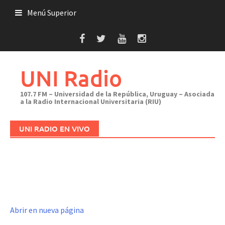
Saltar
Menú Superior
al
contenido
UNI Radio
107.7 FM – Universidad de la República, Uruguay – Asociada
a la Radio Internacional Universitaria (RIU)
UNI RADIO EN VIVO
Abrir en nueva página