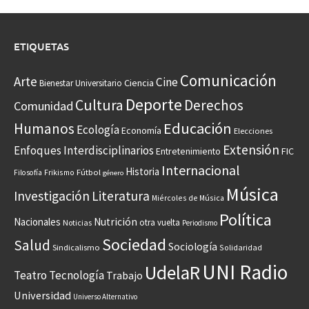
ETIQUETAS
Comunicación
Arte
Cine
Ciencia
Bienestar Universitario
Deporte
Cultura
Derechos
Comunidad
Educación
Humanos
Ecología
Economía
Elecciones
Extensión
Enfoques Interdisciplinarios
Entretenimiento
FIC
Internacional
Historia
Frikismo
Fútbol
Filosofía
género
Música
Investigación
Literatura
Miércoles de Música
Política
Nacionales
Nutrición
otra vuelta
Noticias
Periodismo
Sociedad
Salud
Sociología
Sindicalismo
Solidaridad
UNI Radio
UdelaR
Teatro
Tecnología
Trabajo
Universidad
Universo Alternativo