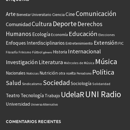
Comunicación
Arte
Cine
Ciencia
Bienestar Universitario
Deporte
Cultura
Derechos
Comunidad
Educación
Humanos
Ecología
Economía
Elecciones
Extensión
Enfoques Interdisciplinarios
Entretenimiento
FIC
Internacional
Historia
Frikismo
Fútbol
Filosofía
género
Música
Investigación
Literatura
Miércoles de Música
Política
Nacionales
Nutrición
otra vuelta
Noticias
Periodismo
Sociedad
Salud
Sociología
Sindicalismo
Solidaridad
UNI Radio
UdelaR
Teatro
Tecnología
Trabajo
Universidad
Universo Alternativo
COMENTARIOS RECIENTES