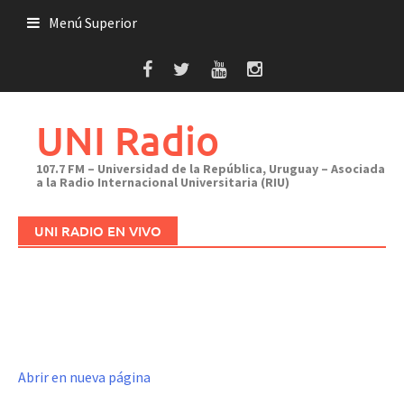
Saltar
Menú Superior
al
contenido
UNI Radio
107.7 FM – Universidad de la República, Uruguay – Asociada
a la Radio Internacional Universitaria (RIU)
UNI RADIO EN VIVO
Abrir en nueva página