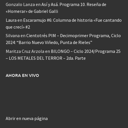
Gonzalo Lanza
en
Así y Asá. Programa 10. Reseña de
«Homerar» de Gabriel Galli
Laura
en
Escaramujo #6: Columna de historia «Fue cantando
que crecí» #2
Silvana
en
Cientotrés PIM – Decimoprimer Programa, Ciclo
2024: “Barrio Nuevo Viñedo, Punta de Rieles”
Maritza Cruz Arzola
en
BILONGO – Ciclo 2024/Programa 25
– LOS METALES DEL TERROR – 2da. Parte
AHORA EN VIVO
Abrir en nueva página