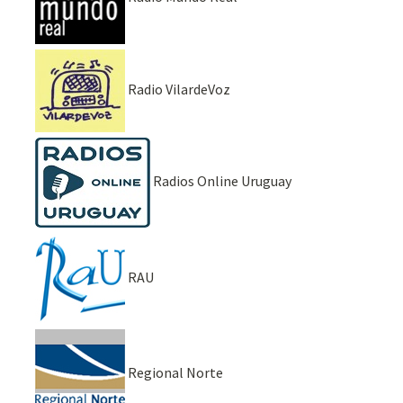
Radio VilardeVoz
Radios Online Uruguay
RAU
Regional Norte