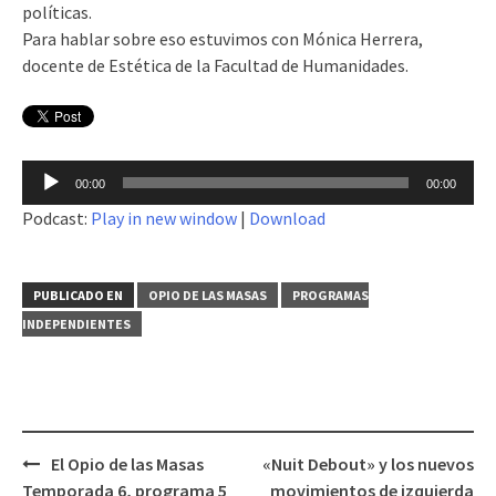
políticas.
Para hablar sobre eso estuvimos con Mónica Herrera,
docente de Estética de la Facultad de Humanidades.
Reproductor
00:00
00:00
de
Podcast:
Play in new window
|
Download
audio
PUBLICADO EN
OPIO DE LAS MASAS
PROGRAMAS
INDEPENDIENTES
El Opio de las Masas
«Nuit Debout» y los nuevos
Navegación
Temporada 6, programa 5
movimientos de izquierda