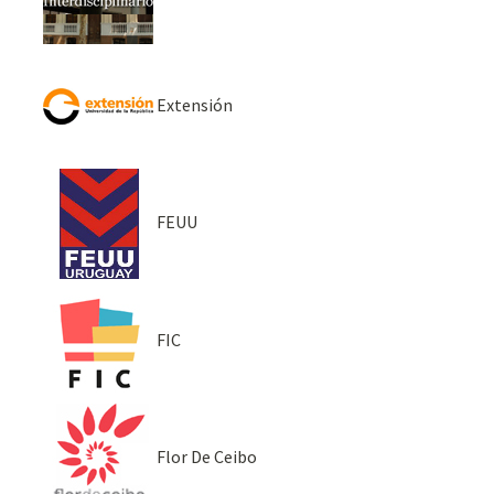
Extensión
FEUU
FIC
Flor De Ceibo