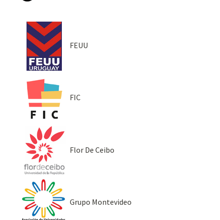
FEUU
FIC
Flor De Ceibo
Grupo Montevideo