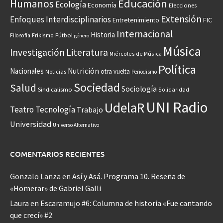
Educación
Humanos
Ecología
Economía
Elecciones
Extensión
Enfoques Interdisciplinarios
Entretenimiento
FIC
Internacional
Historia
Frikismo
Fútbol
Filosofía
género
Música
Investigación
Literatura
Miércoles de Música
Política
Nacionales
Nutrición
otra vuelta
Noticias
Periodismo
Sociedad
Salud
Sociología
Sindicalismo
Solidaridad
UNI Radio
UdelaR
Teatro
Tecnología
Trabajo
Universidad
Universo Alternativo
COMENTARIOS RECIENTES
Gonzalo Lanza
en
Así y Asá. Programa 10. Reseña de
«Homerar» de Gabriel Galli
Laura
en
Escaramujo #6: Columna de historia «Fue cantando
que crecí» #2