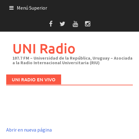
Saltar
Menú Superior
al
contenido
UNI Radio
107.7 FM – Universidad de la República, Uruguay – Asociada
a la Radio Internacional Universitaria (RIU)
UNI RADIO EN VIVO
Abrir en nueva página