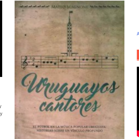
A
y
y