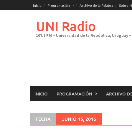
Saltar
Inicio
Programación
Archivo de la Palabra
Sobre N
al
contenido
UNI Radio
107.7 FM – Universidad de la República, Uruguay – 
INICIO
PROGRAMACIÓN
ARCHIVO DE
FECHA
JUNIO 15, 2016