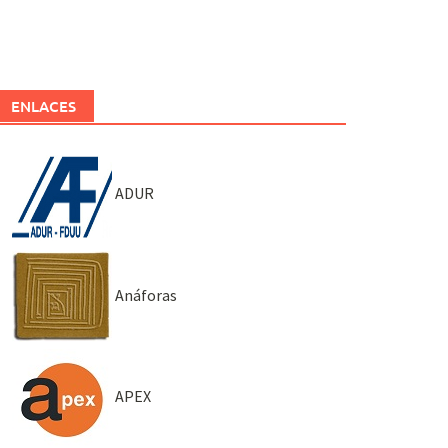
ENLACES
ADUR
Anáforas
APEX