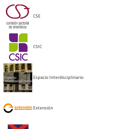
CSE
CSIC
Espacio Interdisciplinario
Extensión