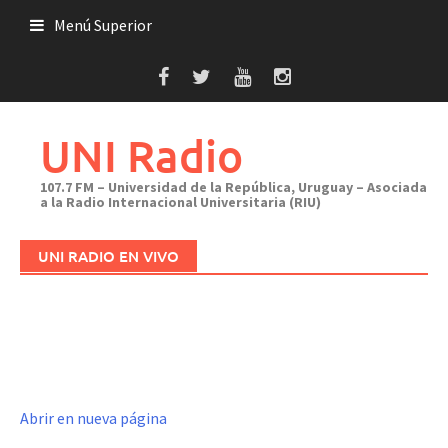
Saltar
Menú Superior
al
contenido
UNI Radio
107.7 FM – Universidad de la República, Uruguay – Asociada
a la Radio Internacional Universitaria (RIU)
UNI RADIO EN VIVO
Abrir en nueva página