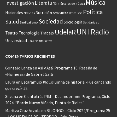
Música
Investigación
Literatura
Miércoles de Música
Política
Nacionales
Nutrición
otra vuelta
Noticias
Periodismo
Sociedad
Salud
Sociología
Sindicalismo
Solidaridad
UNI Radio
UdelaR
Teatro
Tecnología
Trabajo
Universidad
Universo Alternativo
COMENTARIOS RECIENTES
Gonzalo Lanza
en
Así y Asá. Programa 10. Reseña de
«Homerar» de Gabriel Galli
Laura
en
Escaramujo #6: Columna de historia «Fue cantando
que crecí» #2
Silvana
en
Cientotrés PIM – Decimoprimer Programa, Ciclo
2024: “Barrio Nuevo Viñedo, Punta de Rieles”
Maritza Cruz Arzola
en
BILONGO – Ciclo 2024/Programa 25
– LOS METALES DEL TERROR – 2da. Parte