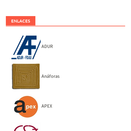
ENLACES
ADUR
Anáforas
APEX