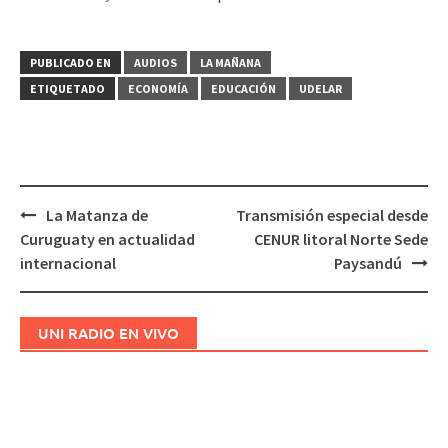
audio
PUBLICADO EN
AUDIOS
LA MAÑANA
ETIQUETADO
ECONOMÍA
EDUCACIÓN
UDELAR
La Matanza de
Transmisión especial desde
Navegación
Curuguaty en actualidad
CENUR litoral Norte Sede
de
internacional
Paysandú
entradas
UNI RADIO EN VIVO