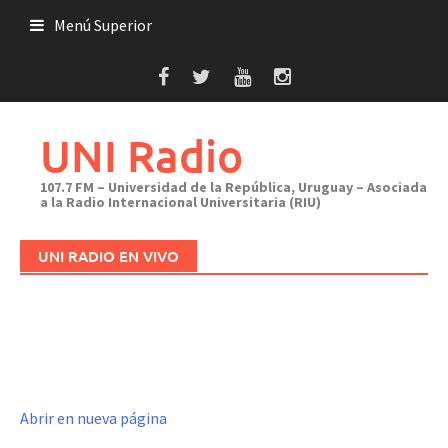
Saltar
Menú Superior
al
contenido
UNI Radio
107.7 FM – Universidad de la República, Uruguay – Asociada
a la Radio Internacional Universitaria (RIU)
UNI RADIO EN VIVO
Abrir en nueva página