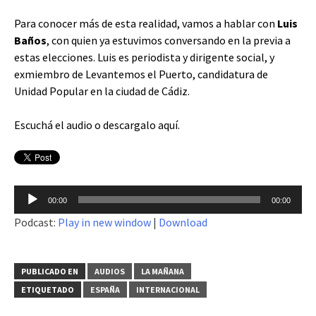
Para conocer más de esta realidad, vamos a hablar con
Luis
Baños
, con quien ya estuvimos conversando en la previa a
estas elecciones. Luis es periodista y dirigente social, y
exmiembro de Levantemos el Puerto, candidatura de
Unidad Popular en la ciudad de Cádiz.
Escuchá el audio o descargalo
aquí
.
Reproductor
00:00
00:00
de
Podcast:
Play in new window
|
Download
audio
PUBLICADO EN
AUDIOS
LA MAÑANA
ETIQUETADO
ESPAÑA
INTERNACIONAL