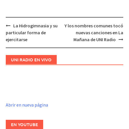
La Hidrogimnasia y su
Y los nombres comunes tocó
Navegación
particular forma de
nuevas canciones en La
de
ejercitarse
Mañana de UNI Radio
entradas
UNI RADIO EN VIVO
Abrir en nueva página
EN YOUTUBE