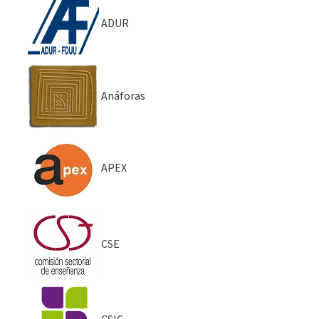
ADUR
Anáforas
APEX
CSE