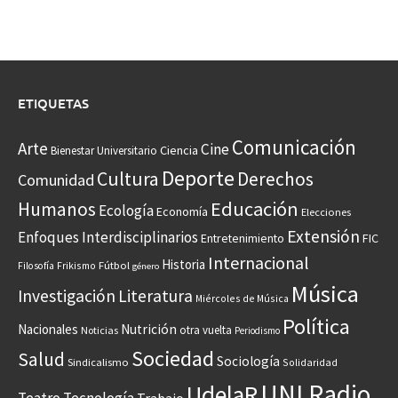
ETIQUETAS
Comunicación
Arte
Cine
Ciencia
Bienestar Universitario
Deporte
Cultura
Derechos
Comunidad
Educación
Humanos
Ecología
Economía
Elecciones
Extensión
Enfoques Interdisciplinarios
Entretenimiento
FIC
Internacional
Historia
Frikismo
Fútbol
Filosofía
género
Música
Investigación
Literatura
Miércoles de Música
Política
Nacionales
Nutrición
otra vuelta
Noticias
Periodismo
Sociedad
Salud
Sociología
Sindicalismo
Solidaridad
UNI Radio
UdelaR
Teatro
Tecnología
Trabajo