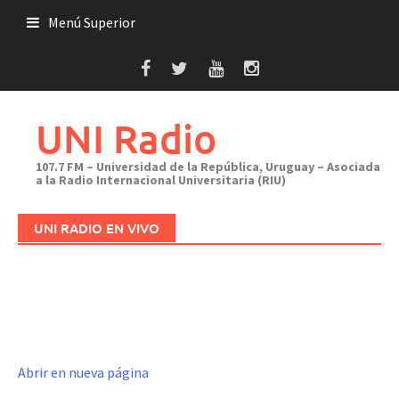
Saltar
Menú Superior
al
contenido
UNI Radio
107.7 FM – Universidad de la República, Uruguay – Asociada
a la Radio Internacional Universitaria (RIU)
UNI RADIO EN VIVO
Abrir en nueva página