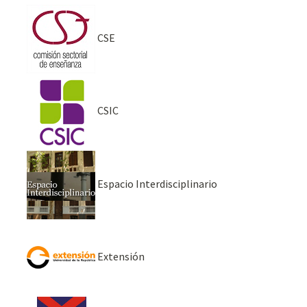
CSE
CSIC
Espacio Interdisciplinario
Extensión