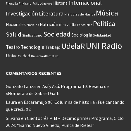
Internacional
Historia
Frikismo
Fútbol
Filosofía
género
Música
Investigación
Literatura
Miércoles de Música
Política
Nacionales
Nutrición
otra vuelta
Noticias
Periodismo
Sociedad
Salud
Sociología
Sindicalismo
Solidaridad
UNI Radio
UdelaR
Teatro
Tecnología
Trabajo
Universidad
Universo Alternativo
COMENTARIOS RECIENTES
Gonzalo Lanza
en
Así y Asá. Programa 10. Reseña de
«Homerar» de Gabriel Galli
Laura
en
Escaramujo #6: Columna de historia «Fue cantando
que crecí» #2
Silvana
en
Cientotrés PIM – Decimoprimer Programa, Ciclo
2024: “Barrio Nuevo Viñedo, Punta de Rieles”