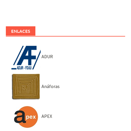
ENLACES
ADUR
Anáforas
APEX