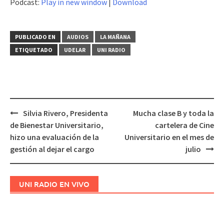
Podcast:
Play in new window
|
Download
audio
PUBLICADO EN
AUDIOS
LA MAÑANA
ETIQUETADO
UDELAR
UNI RADIO
Silvia Rivero, Presidenta
Mucha clase B y toda la
Navegación
de Bienestar Universitario,
cartelera de Cine
de
hizo una evaluación de la
Universitario en el mes de
entradas
gestión al dejar el cargo
julio
UNI RADIO EN VIVO