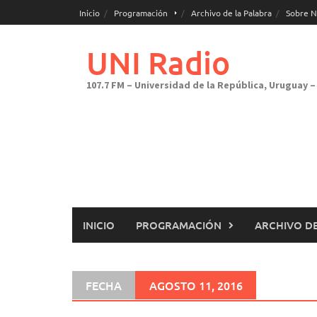
Saltar
Inicio
Programación
Archivo de la Palabra
Sobre N
al
contenido
UNI Radio
107.7 FM – Universidad de la República, Uruguay – 
INICIO
PROGRAMACIÓN
ARCHIVO DE
FECHA
AGOSTO 11, 2016