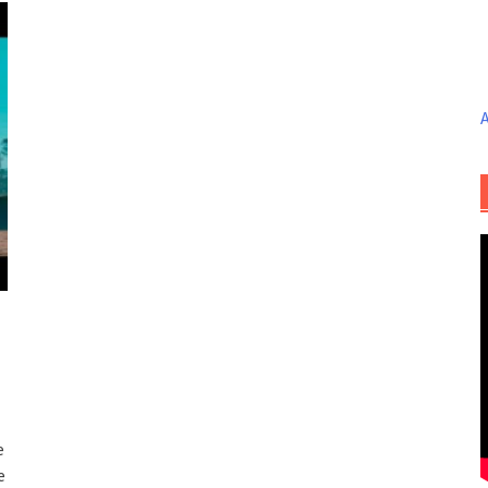
A
e
e