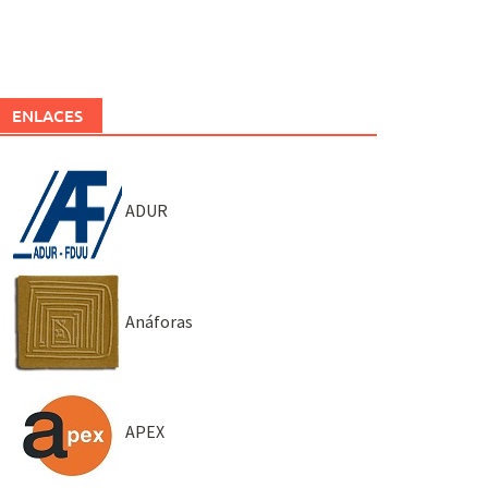
ENLACES
ADUR
Anáforas
APEX