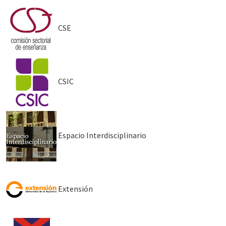
CSE
CSIC
Espacio Interdisciplinario
Extensión