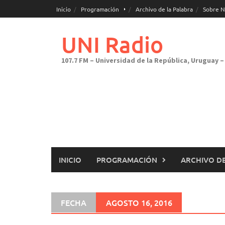
Saltar
Inicio
Programación
Archivo de la Palabra
Sobre N
al
contenido
UNI Radio
107.7 FM – Universidad de la República, Uruguay – 
INICIO
PROGRAMACIÓN
ARCHIVO DE
FECHA
AGOSTO 16, 2016