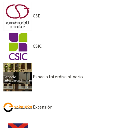
CSE
CSIC
Espacio Interdisciplinario
Extensión