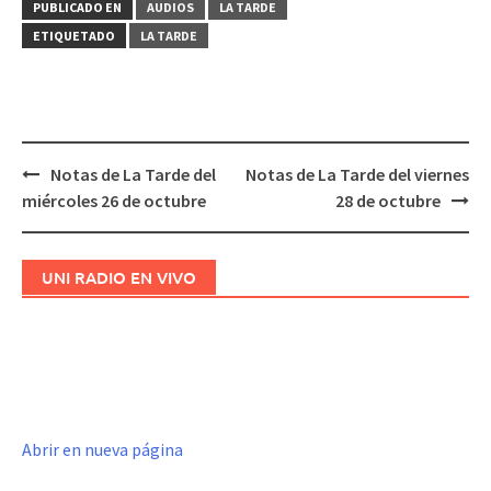
PUBLICADO EN
AUDIOS
LA TARDE
ETIQUETADO
LA TARDE
Notas de La Tarde del
Notas de La Tarde del viernes
Navegación
miércoles 26 de octubre
28 de octubre
de
entradas
UNI RADIO EN VIVO
Abrir en nueva página