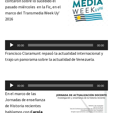
contaron sobre lo sucedido el
pasado miércoles en la Fic, en el
marco del Transmedia Week Uy’
2016
Reproductor
00:00
00:00
de
Francisco Claramunt repasó la actualidad internacional y
audio
trajo un panorama sobre la actualidad de Venezuela.
Reproductor
00:00
00:00
de
En el marco de las
audio
Jornadas de enseñanza
de Historia recientes
hablamos con
Carola