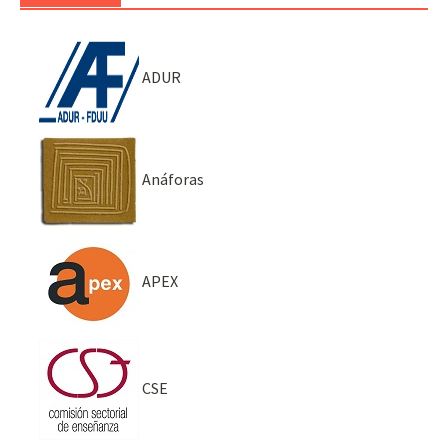
ADUR
Anáforas
APEX
CSE