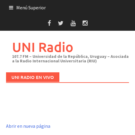
Saltar
Menú Superior
al
contenido
UNI Radio
107.7 FM – Universidad de la República, Uruguay – Asociada
a la Radio Internacional Universitaria (RIU)
UNI RADIO EN VIVO
Abrir en nueva página