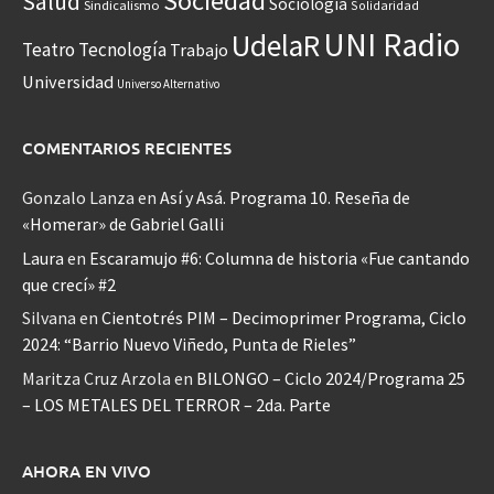
Sociedad
Salud
Sociología
Sindicalismo
Solidaridad
UNI Radio
UdelaR
Teatro
Tecnología
Trabajo
Universidad
Universo Alternativo
COMENTARIOS RECIENTES
Gonzalo Lanza
en
Así y Asá. Programa 10. Reseña de
«Homerar» de Gabriel Galli
Laura
en
Escaramujo #6: Columna de historia «Fue cantando
que crecí» #2
Silvana
en
Cientotrés PIM – Decimoprimer Programa, Ciclo
2024: “Barrio Nuevo Viñedo, Punta de Rieles”
Maritza Cruz Arzola
en
BILONGO – Ciclo 2024/Programa 25
– LOS METALES DEL TERROR – 2da. Parte
AHORA EN VIVO