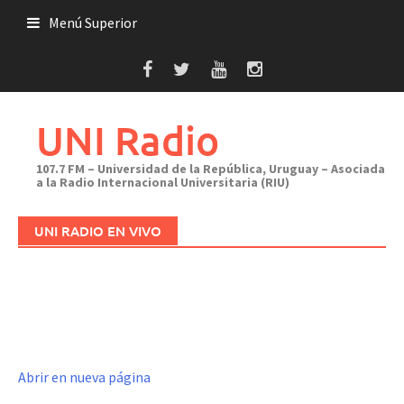
Saltar
Menú Superior
al
contenido
UNI Radio
107.7 FM – Universidad de la República, Uruguay – Asociada
a la Radio Internacional Universitaria (RIU)
UNI RADIO EN VIVO
Abrir en nueva página