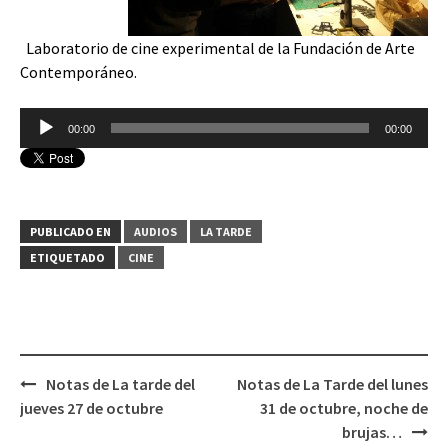
Laboratorio de cine experimental de la Fundación de Arte
Contemporáneo.
Reproductor
00:00
00:00
de
audio
PUBLICADO EN
AUDIOS
LA TARDE
ETIQUETADO
CINE
Notas de La tarde del
Notas de La Tarde del lunes
Navegación
jueves 27 de octubre
31 de octubre, noche de
de
brujas…
entradas