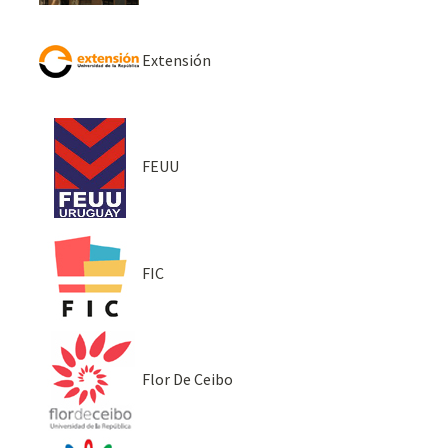
Extensión
FEUU
FIC
Flor De Ceibo