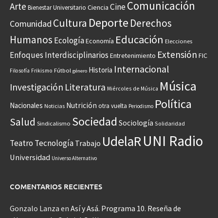
Comunicación
Arte
Cine
Ciencia
Bienestar Universitario
Deporte
Cultura
Derechos
Comunidad
Educación
Humanos
Ecología
Economía
Elecciones
Extensión
Enfoques Interdisciplinarios
Entretenimiento
FIC
Internacional
Historia
Frikismo
Fútbol
Filosofía
género
Música
Investigación
Literatura
Miércoles de Música
Política
Nacionales
Nutrición
otra vuelta
Noticias
Periodismo
Sociedad
Salud
Sociología
Sindicalismo
Solidaridad
UNI Radio
UdelaR
Teatro
Tecnología
Trabajo
Universidad
Universo Alternativo
COMENTARIOS RECIENTES
Gonzalo Lanza
en
Así y Asá. Programa 10. Reseña de