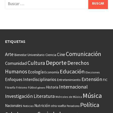
Buscar:
ETIQUETAS
Comunicación
Arte
Cine
Ciencia
Bienestar Universitario
Deporte
Cultura
Derechos
Comunidad
Educación
Humanos
Ecología
Economía
Elecciones
Extensión
Enfoques Interdisciplinarios
Entretenimiento
FIC
Internacional
Historia
Frikismo
Fútbol
Filosofía
género
Música
Investigación
Literatura
Miércoles de Música
Política
Nacionales
Nutrición
otra vuelta
Noticias
Periodismo