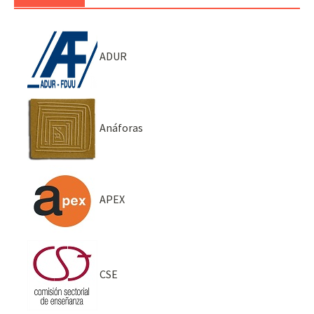
ADUR
Anáforas
APEX
CSE