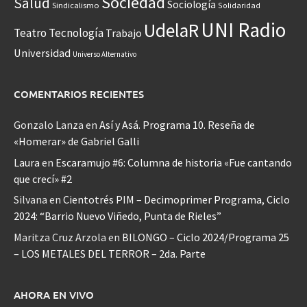
Sociedad
Salud
Sociología
Sindicalismo
Solidaridad
UNI Radio
UdelaR
Teatro
Tecnología
Trabajo
Universidad
Universo Alternativo
COMENTARIOS RECIENTES
Gonzalo Lanza
en
Así y Asá. Programa 10. Reseña de
«Homerar» de Gabriel Galli
Laura
en
Escaramujo #6: Columna de historia «Fue cantando
que crecí» #2
Silvana
en
Cientotrés PIM – Decimoprimer Programa, Ciclo
2024: “Barrio Nuevo Viñedo, Punta de Rieles”
Maritza Cruz Arzola
en
BILONGO – Ciclo 2024/Programa 25
– LOS METALES DEL TERROR – 2da. Parte
AHORA EN VIVO