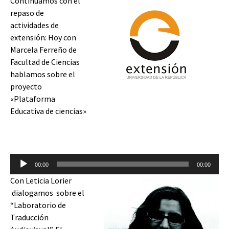
Continuamos con el
repaso de
actividades de
extensión: Hoy con
Marcela Ferreño de
Facultad de Ciencias
hablamos sobre el
proyecto
«Plataforma
Educativa de ciencias»
Reproductor
00:00
00:00
de
Con Leticia Lorier
audio
dialogamos sobre el
“Laboratorio de
Traducción