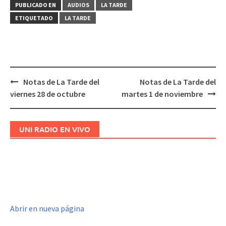
PUBLICADO EN
AUDIOS
LA TARDE
ETIQUETADO
LA TARDE
Notas de La Tarde del
Notas de La Tarde del
Navegación
viernes 28 de octubre
martes 1 de noviembre
de
entradas
UNI RADIO EN VIVO
Abrir en nueva página