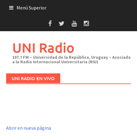
Saltar
Menú Superior
al
contenido
UNI Radio
107.7 FM – Universidad de la República, Uruguay – Asociada
a la Radio Internacional Universitaria (RIU)
UNI RADIO EN VIVO
Abrir en nueva página