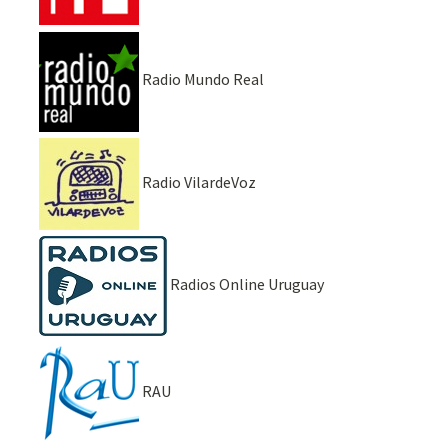
Radio Mundo Real
Radio VilardeVoz
Radios Online Uruguay
RAU