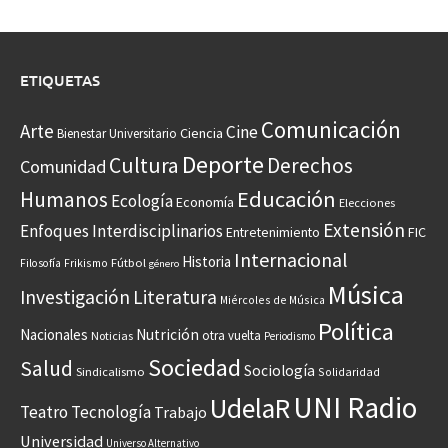
ETIQUETAS
Comunicación
Arte
Cine
Ciencia
Bienestar Universitario
Deporte
Cultura
Derechos
Comunidad
Educación
Humanos
Ecología
Economía
Elecciones
Extensión
Enfoques Interdisciplinarios
Entretenimiento
FIC
Internacional
Historia
Frikismo
Fútbol
Filosofía
género
Música
Investigación
Literatura
Miércoles de Música
Política
Nacionales
Nutrición
otra vuelta
Noticias
Periodismo
Sociedad
Salud
Sociología
Sindicalismo
Solidaridad
UNI Radio
UdelaR
Teatro
Tecnología
Trabajo
Universidad
Universo Alternativo