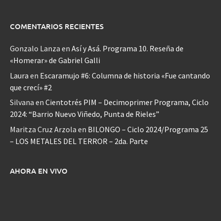
COMENTARIOS RECIENTES
Gonzalo Lanza
en
Así y Asá. Programa 10. Reseña de
«Homerar» de Gabriel Galli
Laura
en
Escaramujo #6: Columna de historia «Fue cantando
que crecí» #2
Silvana
en
Cientotrés PIM – Decimoprimer Programa, Ciclo
2024: “Barrio Nuevo Viñedo, Punta de Rieles”
Maritza Cruz Arzola
en
BILONGO – Ciclo 2024/Programa 25
– LOS METALES DEL TERROR – 2da. Parte
AHORA EN VIVO