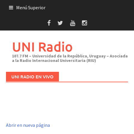
Saltar
Menú Superior
al
contenido
UNI Radio
107.7 FM – Universidad de la República, Uruguay – Asociada
a la Radio Internacional Universitaria (RIU)
UNI RADIO EN VIVO
Abrir en nueva página