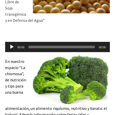
Libre de
Soja
transgénica
y en Defensa del Agua”
Reproductor
00:00
00:00
de
audio
En nuestro
espacio “La
chismosa”,
de nutrición
y tips para
una buena
alimentación, un alimento riquísimo, nutritivo y barato: el
brócoli. Además información sobre ferias (días y