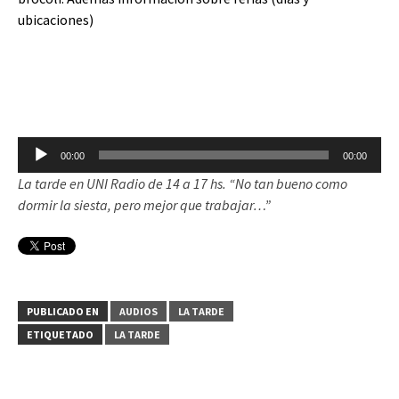
ubicaciones)
Reproductor
00:00
00:00
de
La tarde en UNI Radio de 14 a 17 hs. “No tan bueno como
audio
dormir la siesta, pero mejor que trabajar…”
PUBLICADO EN
AUDIOS
LA TARDE
ETIQUETADO
LA TARDE