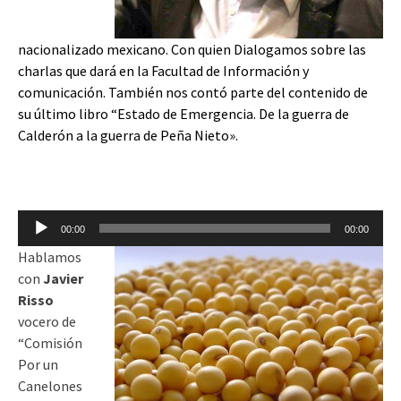
nacionalizado mexicano. Con quien Dialogamos sobre las
charlas que dará en la Facultad de Información y
comunicación. También nos contó parte del contenido de
su último libro “Estado de Emergencia. De la guerra de
Calderón a la guerra de Peña Nieto».
Reproductor
00:00
00:00
de
Hablamos
audio
con
Javier
Risso
vocero de
“Comisión
Por un
Canelones