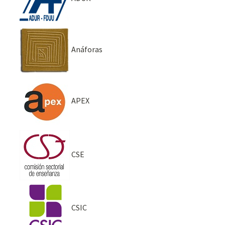
Anáforas
APEX
CSE
CSIC