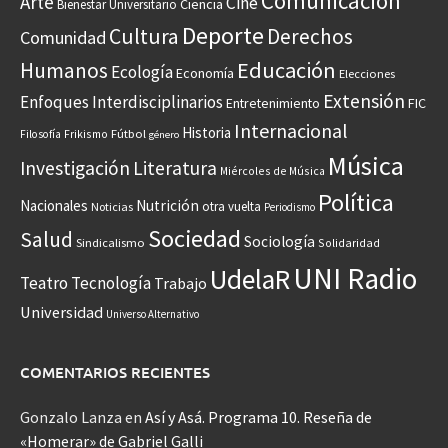
Comunicación
Arte
Cine
Ciencia
Bienestar Universitario
Deporte
Cultura
Derechos
Comunidad
Educación
Humanos
Ecología
Economía
Elecciones
Extensión
Enfoques Interdisciplinarios
Entretenimiento
FIC
Internacional
Historia
Frikismo
Fútbol
Filosofía
género
Música
Investigación
Literatura
Miércoles de Música
Política
Nacionales
Nutrición
otra vuelta
Noticias
Periodismo
Sociedad
Salud
Sociología
Sindicalismo
Solidaridad
UNI Radio
UdelaR
Teatro
Tecnología
Trabajo
Universidad
Universo Alternativo
COMENTARIOS RECIENTES
Gonzalo Lanza
en
Así y Asá. Programa 10. Reseña de
«Homerar» de Gabriel Galli