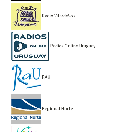
Radio VilardeVoz
Radios Online Uruguay
RAU
Regional Norte