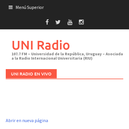
Saltar
Menú Superior
al
contenido
UNI Radio
107.7 FM – Universidad de la República, Uruguay – Asociada
a la Radio Internacional Universitaria (RIU)
UNI RADIO EN VIVO
Abrir en nueva página