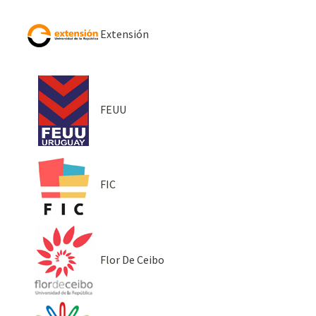
Extensión
FEUU
FIC
Flor De Ceibo