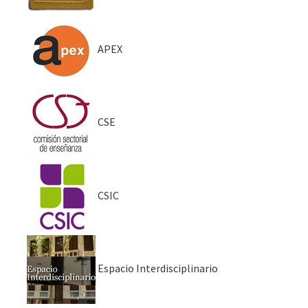
APEX
CSE
CSIC
Espacio Interdisciplinario