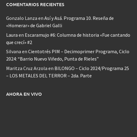
COMENTARIOS RECIENTES
Gonzalo Lanza
en
Así y Asá. Programa 10. Reseña de
«Homerar» de Gabriel Galli
Laura
en
Escaramujo #6: Columna de historia «Fue cantando
que crecí» #2
Silvana
en
Cientotrés PIM – Decimoprimer Programa, Ciclo
2024: “Barrio Nuevo Viñedo, Punta de Rieles”
Maritza Cruz Arzola
en
BILONGO – Ciclo 2024/Programa 25
– LOS METALES DEL TERROR – 2da. Parte
AHORA EN VIVO