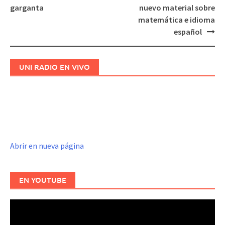
Navegación
garganta
nuevo material sobre
de
matemática e idioma
entradas
español
UNI RADIO EN VIVO
Abrir en nueva página
EN YOUTUBE