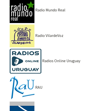
Radio Mundo Real
Radio VilardeVoz
Radios Online Uruguay
RAU