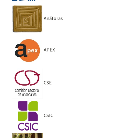
Anáforas
APEX
CSE
CSIC