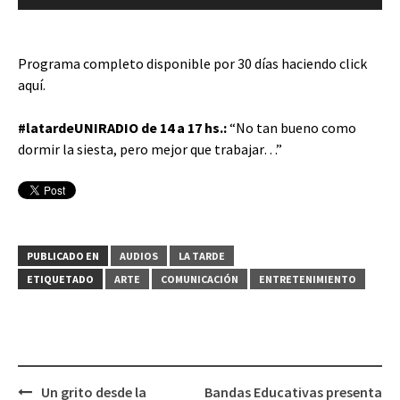
de
audio
Programa completo disponible por 30 días haciendo
click
aquí
.
#latardeUNIRADIO de 14 a 17 hs.:
“No tan bueno como
dormir la siesta, pero mejor que trabajar…”
PUBLICADO EN
AUDIOS
LA TARDE
ETIQUETADO
ARTE
COMUNICACIÓN
ENTRETENIMIENTO
Un grito desde la
Bandas Educativas presenta