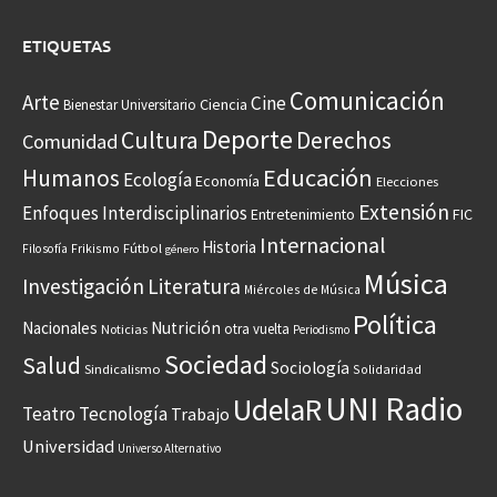
ETIQUETAS
Comunicación
Arte
Cine
Ciencia
Bienestar Universitario
Deporte
Cultura
Derechos
Comunidad
Educación
Humanos
Ecología
Economía
Elecciones
Extensión
Enfoques Interdisciplinarios
Entretenimiento
FIC
Internacional
Historia
Frikismo
Fútbol
Filosofía
género
Música
Investigación
Literatura
Miércoles de Música
Política
Nacionales
Nutrición
otra vuelta
Noticias
Periodismo
Sociedad
Salud
Sociología
Sindicalismo
Solidaridad
UNI Radio
UdelaR
Teatro
Tecnología
Trabajo
Universidad
Universo Alternativo