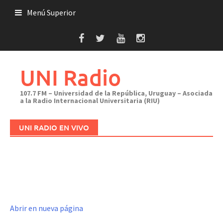
Saltar
Menú Superior
al
contenido
UNI Radio
107.7 FM – Universidad de la República, Uruguay – Asociada
a la Radio Internacional Universitaria (RIU)
UNI RADIO EN VIVO
Abrir en nueva página