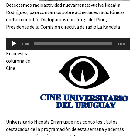
Detectamos radioactividad nuevamente: vuelve Natalia
Rodríguez, para contarnos sobre actividades radiofónicas
en Tacuarembó. Dialogamos con Jorge del Pino,
Presidente de la Comisión directiva de radio La Kandela
Reproductor
00:00
00:00
de
En nuestra
audio
columna de
Cine
Universitario Nicolás Erramuspe nos contó los títulos
destacados de la programaciòn de esta semana y además