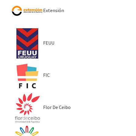
Extensión
FEUU
FIC
Flor De Ceibo