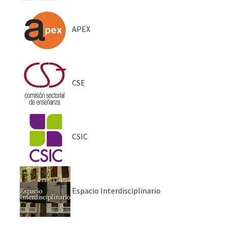
APEX
CSE
CSIC
Espacio Interdisciplinario