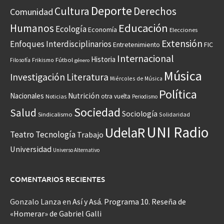
Deporte
Cultura
Derechos
Comunidad
Educación
Humanos
Ecología
Economía
Elecciones
Extensión
Enfoques Interdisciplinarios
Entretenimiento
FIC
Internacional
Historia
Frikismo
Fútbol
Filosofía
género
Música
Investigación
Literatura
Miércoles de Música
Política
Nacionales
Nutrición
otra vuelta
Noticias
Periodismo
Sociedad
Salud
Sociología
Sindicalismo
Solidaridad
UNI Radio
UdelaR
Teatro
Tecnología
Trabajo
Universidad
Universo Alternativo
COMENTARIOS RECIENTES
Gonzalo Lanza
en
Así y Asá. Programa 10. Reseña de
«Homerar» de Gabriel Galli