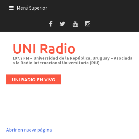
Saltar
Menú Superior
al
contenido
UNI Radio
107.7 FM – Universidad de la República, Uruguay – Asociada
a la Radio Internacional Universitaria (RIU)
UNI RADIO EN VIVO
Abrir en nueva página