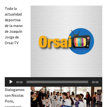
Toda la
actualidad
deportiva
de la mano
de Joaquín
Jorge de
Orsai TV
Reproductor
de
audio
00:00
00:00
Dialogamos
con Nicolas
Pons,
secretario