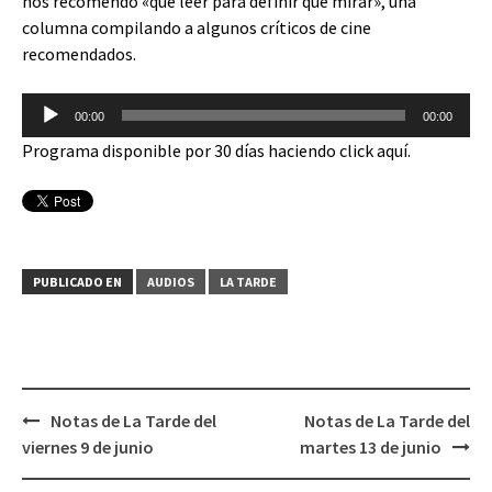
nos recomendó «qué leer para definir qué mirar», una
columna compilando a algunos críticos de cine
recomendados.
Reproductor
00:00
00:00
de
Programa disponible por 30 días haciendo click
aquí
.
audio
PUBLICADO EN
AUDIOS
LA TARDE
Notas de La Tarde del
Notas de La Tarde del
Navegación
viernes 9 de junio
martes 13 de junio
de
entradas