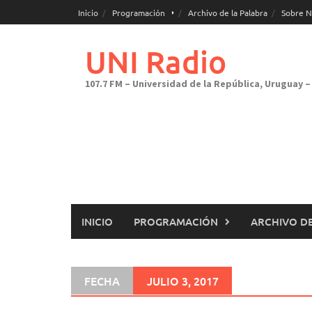
Saltar
Inicio
Programación
Archivo de la Palabra
Sobre N
al
contenido
UNI Radio
107.7 FM – Universidad de la República, Uruguay – 
INICIO
PROGRAMACIÓN
ARCHIVO DE
FECHA
JULIO 3, 2017