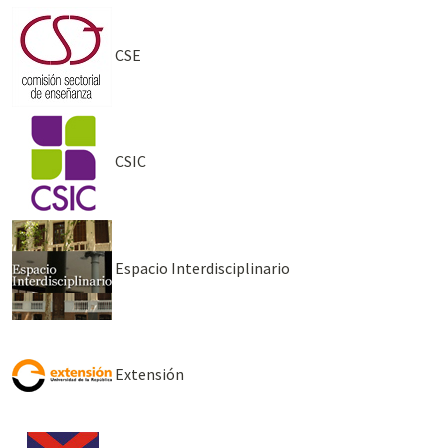
CSE
CSIC
Espacio Interdisciplinario
Extensión