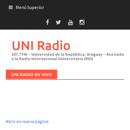
Saltar
Menú Superior
al
contenido
UNI Radio
107.7 FM – Universidad de la República, Uruguay – Asociada
a la Radio Internacional Universitaria (RIU)
UNI RADIO EN VIVO
Abrir en nueva página