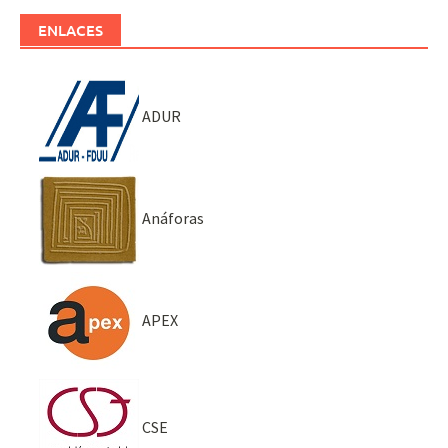
ENLACES
ADUR
Anáforas
APEX
CSE