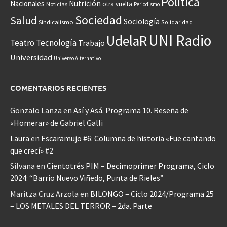
Política
Nacionales
Nutrición
otra vuelta
Noticias
Periodismo
Sociedad
Salud
Sociología
Sindicalismo
Solidaridad
UNI Radio
UdelaR
Teatro
Tecnología
Trabajo
Universidad
Universo Alternativo
COMENTARIOS RECIENTES
Gonzalo Lanza
en
Así y Asá. Programa 10. Reseña de
«Homerar» de Gabriel Galli
Laura
en
Escaramujo #6: Columna de historia «Fue cantando
que crecí» #2
Silvana
en
Cientotrés PIM – Decimoprimer Programa, Ciclo
2024: “Barrio Nuevo Viñedo, Punta de Rieles”
Maritza Cruz Arzola
en
BILONGO – Ciclo 2024/Programa 25
– LOS METALES DEL TERROR – 2da. Parte