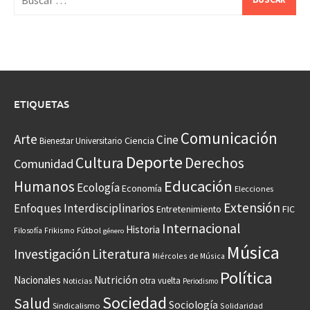
ETIQUETAS
Comunicación
Arte
Cine
Ciencia
Bienestar Universitario
Deporte
Cultura
Derechos
Comunidad
Educación
Humanos
Ecología
Economía
Elecciones
Extensión
Enfoques Interdisciplinarios
Entretenimiento
FIC
Internacional
Historia
Frikismo
Fútbol
Filosofía
género
Música
Investigación
Literatura
Miércoles de Música
Política
Nacionales
Nutrición
otra vuelta
Noticias
Periodismo
Sociedad
Salud
Sociología
Sindicalismo
Solidaridad