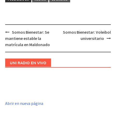
Somos Bienestar: Se
Somos Bienestar: Voleibol
Navegación
mantiene estable la
universitario
de
matrícula en Maldonado
entradas
UNI RADIO EN VIVO
Abrir en nueva página