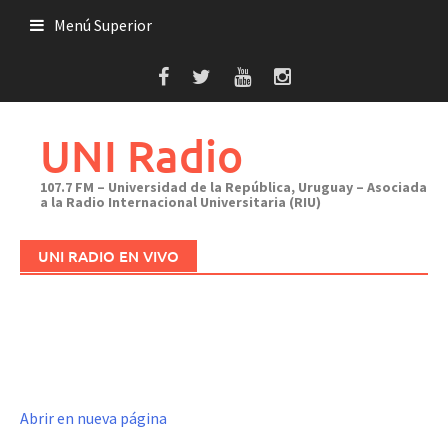
Saltar
Menú Superior
al
contenido
UNI Radio
107.7 FM – Universidad de la República, Uruguay – Asociada
a la Radio Internacional Universitaria (RIU)
UNI RADIO EN VIVO
Abrir en nueva página