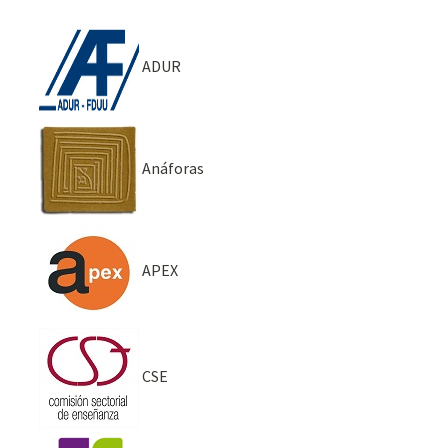
ADUR
Anáforas
APEX
CSE