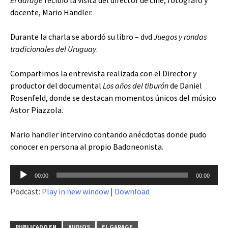
docente, Mario Handler.
Durante la charla se abordó su libro – dvd
Juegos y rondas
tradicionales del Uruguay
.
Compartimos la entrevista realizada con el Director y
productor del documental
Los años del tiburón
de Daniel
Rosenfeld, donde se destacan momentos únicos del músico
Astor Piazzola.
Mario handler intervino contando anécdotas donde pudo
conocer en persona al propio Badoneonista.
Reproductor
00:00
00:00
de
Podcast:
Play in new window
|
Download
audio
PUBLICADO EN
AUDIOS
EL GARAGE