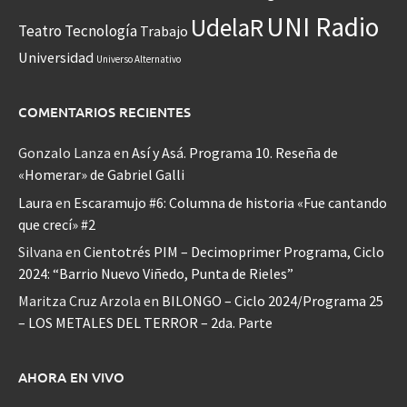
UNI Radio
UdelaR
Teatro
Tecnología
Trabajo
Universidad
Universo Alternativo
COMENTARIOS RECIENTES
Gonzalo Lanza
en
Así y Asá. Programa 10. Reseña de
«Homerar» de Gabriel Galli
Laura
en
Escaramujo #6: Columna de historia «Fue cantando
que crecí» #2
Silvana
en
Cientotrés PIM – Decimoprimer Programa, Ciclo
2024: “Barrio Nuevo Viñedo, Punta de Rieles”
Maritza Cruz Arzola
en
BILONGO – Ciclo 2024/Programa 25
– LOS METALES DEL TERROR – 2da. Parte
AHORA EN VIVO