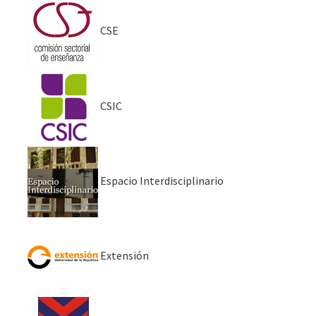
CSE
CSIC
Espacio Interdisciplinario
Extensión