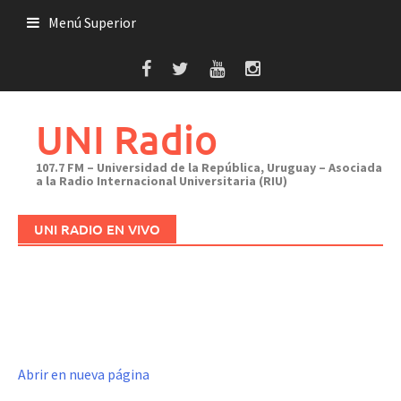
Saltar
Menú Superior
al
contenido
UNI Radio
107.7 FM – Universidad de la República, Uruguay – Asociada
a la Radio Internacional Universitaria (RIU)
UNI RADIO EN VIVO
Abrir en nueva página