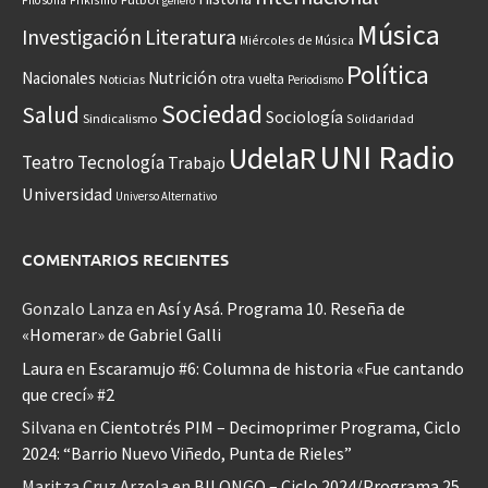
Filosofía
género
Música
Investigación
Literatura
Miércoles de Música
Política
Nacionales
Nutrición
otra vuelta
Noticias
Periodismo
Sociedad
Salud
Sociología
Sindicalismo
Solidaridad
UNI Radio
UdelaR
Teatro
Tecnología
Trabajo
Universidad
Universo Alternativo
COMENTARIOS RECIENTES
Gonzalo Lanza
en
Así y Asá. Programa 10. Reseña de
«Homerar» de Gabriel Galli
Laura
en
Escaramujo #6: Columna de historia «Fue cantando
que crecí» #2
Silvana
en
Cientotrés PIM – Decimoprimer Programa, Ciclo
2024: “Barrio Nuevo Viñedo, Punta de Rieles”
Maritza Cruz Arzola
en
BILONGO – Ciclo 2024/Programa 25