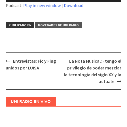
de
Podcast:
Play in new window
|
Download
audio
PUBLICADO EN
NOVEDADES DE UNI RADIO
Entrevistas: Fic y Fing
La Nota Musical: «tengo el
Navegación
unidos por LUISA
privilegio de poder mezclar
de
la tecnología del siglo XX y la
entradas
actual»
UNI RADIO EN VIVO