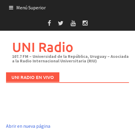
Saltar
Menú Superior
al
contenido
UNI Radio
107.7 FM – Universidad de la República, Uruguay – Asociada
a la Radio Internacional Universitaria (RIU)
UNI RADIO EN VIVO
Abrir en nueva página