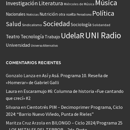
Música
Investigación
Literatura
Miércoles de Música
Política
Nacionales
Nutrición
otra vuelta
Noticias
Periodismo
Sociedad
Salud
Sociología
Sindicalismo
Solidaridad
UNI Radio
UdelaR
Teatro
Tecnología
Trabajo
Universidad
Universo Alternativo
COMENTARIOS RECIENTES
Gonzalo Lanza
en
Así y Asá. Programa 10. Reseña de
«Homerar» de Gabriel Galli
Laura
en
Escaramujo #6: Columna de historia «Fue cantando
que crecí» #2
Silvana
en
Cientotrés PIM – Decimoprimer Programa, Ciclo
2024: “Barrio Nuevo Viñedo, Punta de Rieles”
Maritza Cruz Arzola
en
BILONGO – Ciclo 2024/Programa 25
– LOS METALES DEL TERROR – 2da. Parte