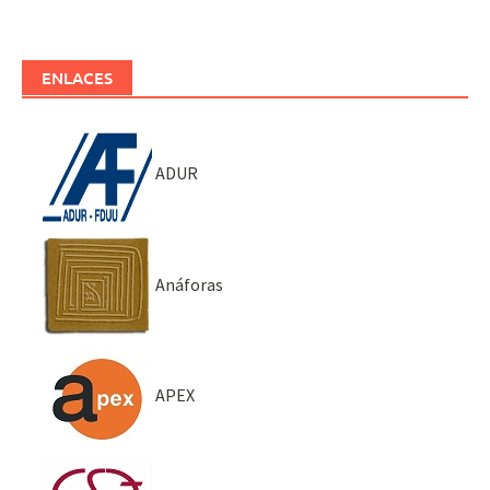
ENLACES
ADUR
Anáforas
APEX