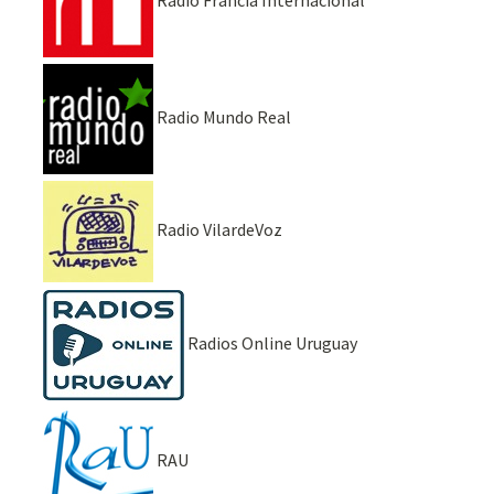
Radio Mundo Real
Radio VilardeVoz
Radios Online Uruguay
RAU