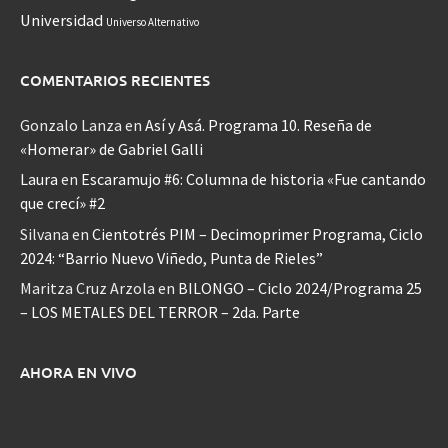
Universidad
Universo Alternativo
COMENTARIOS RECIENTES
Gonzalo Lanza
en
Así y Asá. Programa 10. Reseña de
«Homerar» de Gabriel Galli
Laura
en
Escaramujo #6: Columna de historia «Fue cantando
que crecí» #2
Silvana
en
Cientotrés PIM – Decimoprimer Programa, Ciclo
2024: “Barrio Nuevo Viñedo, Punta de Rieles”
Maritza Cruz Arzola
en
BILONGO – Ciclo 2024/Programa 25
– LOS METALES DEL TERROR – 2da. Parte
AHORA EN VIVO