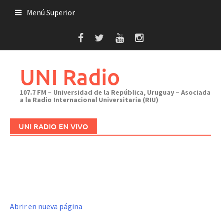
Saltar
Menú Superior
al
contenido
UNI Radio
107.7 FM – Universidad de la República, Uruguay – Asociada
a la Radio Internacional Universitaria (RIU)
UNI RADIO EN VIVO
Abrir en nueva página