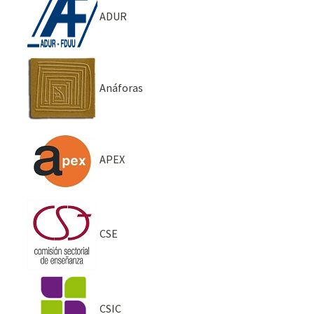
ADUR
Anáforas
APEX
CSE
CSIC