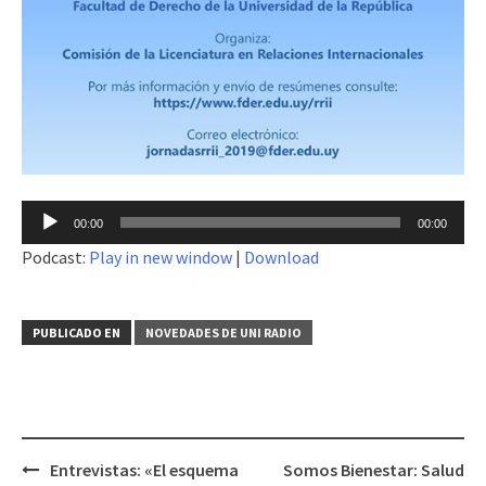
Reproductor
00:00
00:00
de
Podcast:
Play in new window
|
Download
audio
PUBLICADO EN
NOVEDADES DE UNI RADIO
Entrevistas: «El esquema
Somos Bienestar: Salud