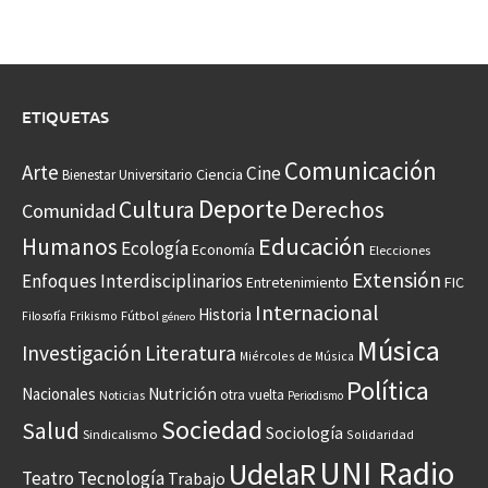
ETIQUETAS
Comunicación
Arte
Cine
Ciencia
Bienestar Universitario
Deporte
Cultura
Derechos
Comunidad
Educación
Humanos
Ecología
Economía
Elecciones
Extensión
Enfoques Interdisciplinarios
Entretenimiento
FIC
Internacional
Historia
Frikismo
Fútbol
Filosofía
género
Música
Investigación
Literatura
Miércoles de Música
Política
Nacionales
Nutrición
otra vuelta
Noticias
Periodismo
Sociedad
Salud
Sociología
Sindicalismo
Solidaridad
UNI Radio
UdelaR
Teatro
Tecnología
Trabajo