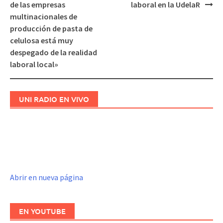
Navegación
de las empresas
laboral en la UdelaR
de
multinacionales de
entradas
producción de pasta de
celulosa está muy
despegado de la realidad
laboral local»
UNI RADIO EN VIVO
Abrir en nueva página
EN YOUTUBE