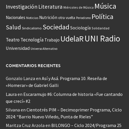
Música
Investigación
Literatura
Miércoles de Música
Política
Nacionales
Nutrición
otra vuelta
Noticias
Periodismo
Sociedad
Salud
Sociología
Sindicalismo
Solidaridad
UNI Radio
UdelaR
Teatro
Tecnología
Trabajo
Universidad
Universo Alternativo
COMENTARIOS RECIENTES
Gonzalo Lanza
en
Así y Asá. Programa 10. Reseña de
«Homerar» de Gabriel Galli
Laura
en
Escaramujo #6: Columna de historia «Fue cantando
que crecí» #2
Silvana
en
Cientotrés PIM – Decimoprimer Programa, Ciclo
2024: “Barrio Nuevo Viñedo, Punta de Rieles”
Maritza Cruz Arzola
en
BILONGO – Ciclo 2024/Programa 25