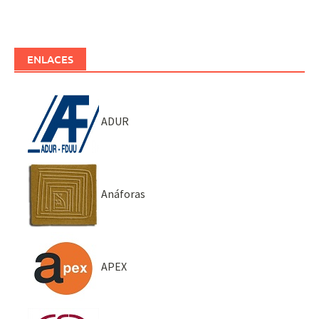
ENLACES
ADUR
Anáforas
APEX