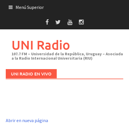
Saltar
Menú Superior
al
contenido
UNI Radio
107.7 FM – Universidad de la República, Uruguay – Asociada
a la Radio Internacional Universitaria (RIU)
UNI RADIO EN VIVO
Abrir en nueva página