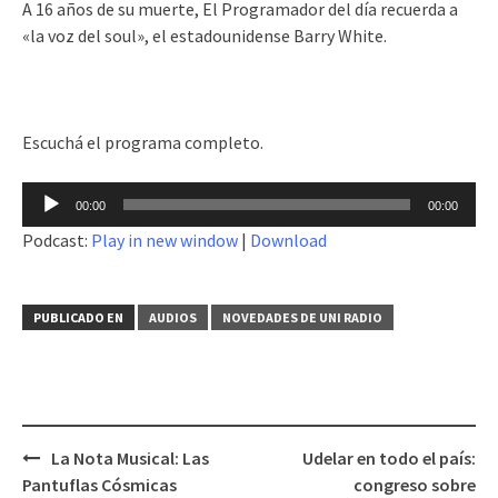
A 16 años de su muerte, El Programador del día recuerda a
«la voz del soul», el estadounidense Barry White.
Escuchá el programa completo.
Reproductor
00:00
00:00
de
Podcast:
Play in new window
|
Download
audio
PUBLICADO EN
AUDIOS
NOVEDADES DE UNI RADIO
La Nota Musical: Las
Udelar en todo el país:
Navegación
Pantuflas Cósmicas
congreso sobre