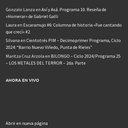
Gonzalo Lanza
en
Así y Asá. Programa 10. Reseña de
«Homerar» de Gabriel Galli
Laura
en
Escaramujo #6: Columna de historia «Fue cantando
que crecí» #2
Silvana
en
Cientotrés PIM – Decimoprimer Programa, Ciclo
2024: “Barrio Nuevo Viñedo, Punta de Rieles”
Maritza Cruz Arzola
en
BILONGO – Ciclo 2024/Programa 25
– LOS METALES DEL TERROR – 2da. Parte
AHORA EN VIVO
Abrir en nueva página