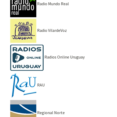
Radio Mundo Real
Radio VilardeVoz
Radios Online Uruguay
RAU
Regional Norte