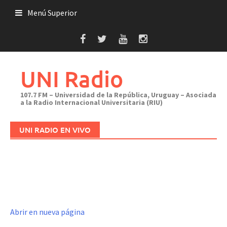
Saltar
Menú Superior
al
contenido
UNI Radio
107.7 FM – Universidad de la República, Uruguay – Asociada
a la Radio Internacional Universitaria (RIU)
UNI RADIO EN VIVO
Abrir en nueva página