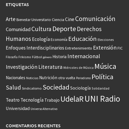
ETIQUETAS
Comunicación
Arte
Cine
Ciencia
Bienestar Universitario
Deporte
Cultura
Derechos
Comunidad
Educación
Humanos
Ecología
Economía
Elecciones
Extensión
Enfoques Interdisciplinarios
Entretenimiento
FIC
Internacional
Historia
Frikismo
Fútbol
Filosofía
género
Música
Investigación
Literatura
Miércoles de Música
Política
Nacionales
Nutrición
otra vuelta
Noticias
Periodismo
Sociedad
Salud
Sociología
Sindicalismo
Solidaridad
UNI Radio
UdelaR
Teatro
Tecnología
Trabajo
Universidad
Universo Alternativo
COMENTARIOS RECIENTES