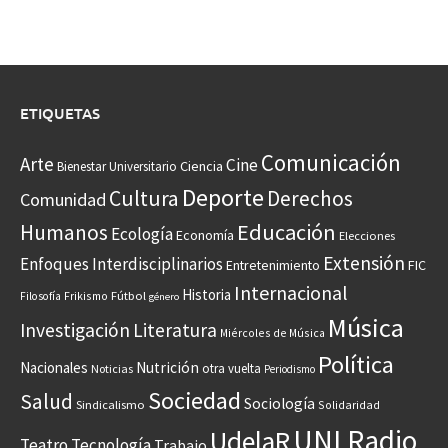
ETIQUETAS
Comunicación
Arte
Cine
Ciencia
Bienestar Universitario
Deporte
Cultura
Derechos
Comunidad
Educación
Humanos
Ecología
Economía
Elecciones
Extensión
Enfoques Interdisciplinarios
Entretenimiento
FIC
Internacional
Historia
Frikismo
Fútbol
Filosofía
género
Música
Investigación
Literatura
Miércoles de Música
Política
Nacionales
Nutrición
otra vuelta
Noticias
Periodismo
Sociedad
Salud
Sociología
Sindicalismo
Solidaridad
UNI Radio
UdelaR
Teatro
Tecnología
Trabajo