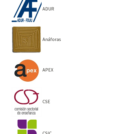
ADUR
Anáforas
APEX
CSE
CSIC