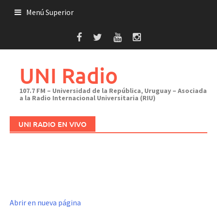
Saltar
Menú Superior
al
contenido
UNI Radio
107.7 FM – Universidad de la República, Uruguay – Asociada
a la Radio Internacional Universitaria (RIU)
UNI RADIO EN VIVO
Abrir en nueva página